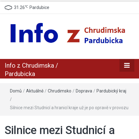
℃
31.26
Pardubice
zpravodajský a informační portál z Chrudimska a Pradubicka
Info z
Info z Chrudimska /
Chrudimska /
Pardubicka
Pardubicka
Domů
/
Aktuálně
/
Chrudimsko
/
Doprava
/
Pardubický kraj
/
Silnice mezi Studnicí a hranicí kraje už je po opravě v provozu
Silnice mezi Studnicí a