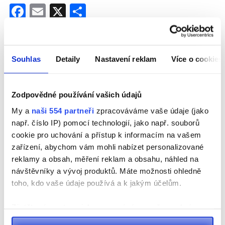
Facebook
Email
X
Share
Publikováno v
Aktuálně
,
Chrudimsko
,
Doprava
,
Pardubický
kraj
Tagged
Chrudimsko
,
hlinecko
,
Pardubický kraj
,
silnice
,
Souhlas
Detaily
Nastavení reklam
Více o cookies
stavba
Zodpovědné používání vašich údajů
Navigace
Prvních osm kilometrů
VIDEO: Kamionům chybí
My a
naši 554 partneři
zpracováváme vaše údaje (jako
silnice I/73 by se mohlo
tisíce parkovacích míst.
např. číslo IP) pomocí technologií, jako např. souborů
pro
cookie pro uchování a přístup k informacím na vašem
začít stavět už na konci
Řidiči riskují pokuty
zařízení, abychom vám mohli nabízet personalizované
příštího roku
příspěvek
reklamy a obsah, měření reklam a obsahu, náhled na
návštěvníky a vývoj produktů. Máte možnosti ohledně
toho, kdo vaše údaje používá a k jakým účelům.
Zjistěte více o tom, jak zpracováváme vaše osobní
údaje, a nastavte si předvolby v
části s podrobnostmi
.