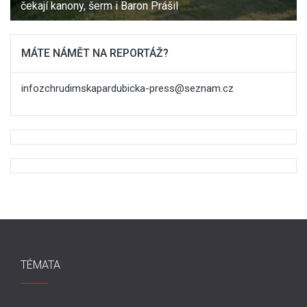
čekají kanony, šerm i Baron Prášil
MÁTE NÁMĚT NA REPORTÁŽ?
infozchrudimskapardubicka-press@seznam.cz
TÉMATA