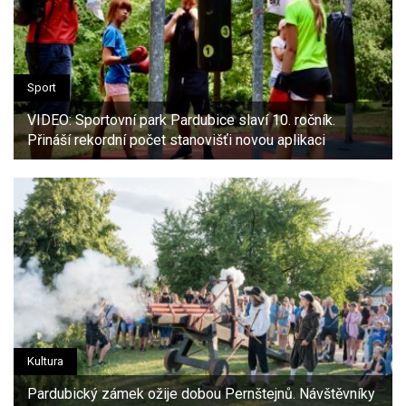
Sport
VIDEO: Sportovní park Pardubice slaví 10. ročník.
Přináší rekordní počet stanovišťi novou aplikaci
Kultura
Pardubický zámek ožije dobou Pernštejnů. Návštěvníky