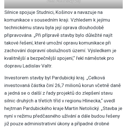
Foto: Pardubický kraj
Silnice spojuje Studnici, Košinov a navazuje na
komunikace v sousedním kraji. Vzhledem k jejímu
technickému stavu byla její oprava dlouhodobě
připravována. „Při přípravě stavby bylo důležité najít
takové řešení, které umožní opravu komunikace při
zachování dopravní obslužnosti území. Výsledkem je
kvalitnější a bezpečnější spojení,“ řekl náměstek pro
dopravu Ladislav Valtr.
Investorem stavby byl Pardubický kraj. „Celková
investovaná částka činí 26,7 milionů korun včetně daně
a jedná se o další z řady projektů do zlepšení stavu
silnic druhých a třetích tříd v regionu Hlinecka,“ uvedl
hejtman Pardubického kraje Martin Netolický. „Stavba je
nyní v režimu předčasného užívání a dále budou řešeny
již pouze administrativní úkony a případné drobné