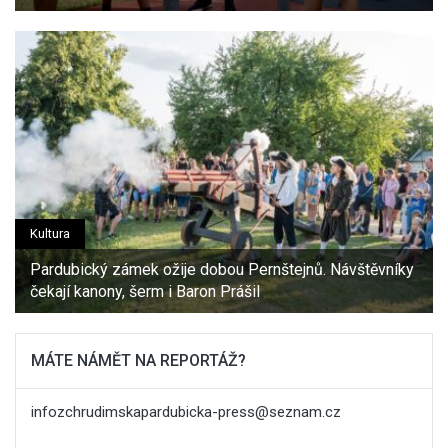
Kultura
Pardubický zámek ožije dobou Pernštejnů. Návštěvníky
čekají kanony, šerm i Baron Prášil
MÁTE NÁMĚT NA REPORTÁŽ?
infozchrudimskapardubicka-press@seznam.cz