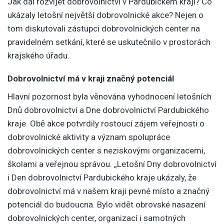
Jak dál rozvíjet dobrovolnictví v Pardubickém kraji? Co
ukázaly letošní největší dobrovolnické akce? Nejen o
tom diskutovali zástupci dobrovolnických center na
pravidelném setkání, které se uskutečnilo v prostorách
krajského úřadu.
Dobrovolnictví má v kraji značný potenciál
Hlavní pozornost byla věnována vyhodnocení letošních
Dnů dobrovolnictví a Dne dobrovolnictví Pardubického
kraje. Obě akce potvrdily rostoucí zájem veřejnosti o
dobrovolnické aktivity a význam spolupráce
dobrovolnických center s neziskovými organizacemi,
školami a veřejnou správou. „Letošní Dny dobrovolnictví
i Den dobrovolnictví Pardubického kraje ukázaly, že
dobrovolnictví má v našem kraji pevné místo a značný
potenciál do budoucna. Bylo vidět obrovské nasazení
dobrovolnických center, organizací i samotných