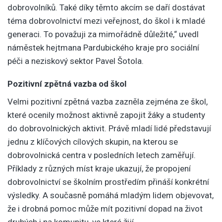
dobrovolníků. Také díky těmto akcím se daří dostávat
téma dobrovolnictví mezi veřejnost, do škol i k mladé
generaci. To považuji za mimořádně důležité,“ uvedl
náměstek hejtmana Pardubického kraje pro sociální
péči a neziskový sektor Pavel Šotola.
Pozitivní zpětná vazba od škol
Velmi pozitivní zpětná vazba zazněla zejména ze škol,
které ocenily možnost aktivně zapojit žáky a studenty
do dobrovolnických aktivit. Právě mladí lidé představují
jednu z klíčových cílových skupin, na kterou se
dobrovolnická centra v posledních letech zaměřují.
Příklady z různých míst kraje ukazují, že propojení
dobrovolnictví se školním prostředím přináší konkrétní
výsledky. A současně pomáhá mladým lidem objevovat,
že i drobná pomoc může mít pozitivní dopad na život
druhých i na komunitu, ve které žijí.