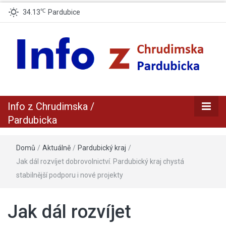
℃
34.13
Pardubice
zpravodajský a informační portál z Chrudimska a Pradubicka
Info z
Info z Chrudimska /
Chrudimska /
Pardubicka
Pardubicka
Domů
/
Aktuálně
/
Pardubický kraj
/
Jak dál rozvíjet dobrovolnictví. Pardubický kraj chystá
stabilnější podporu i nové projekty
Jak dál rozvíjet