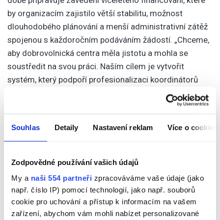
by organizacím zajistilo větší stabilitu, možnost
dlouhodobého plánování a menší administrativní zátěž
spojenou s každoročním podáváním žádostí. „Chceme,
aby dobrovolnická centra měla jistotu a mohla se
soustředit na svou práci. Naším cílem je vytvořit
systém, který podpoří profesionalizaci koordinátorů
dobrovolnictví, zajistí kontinuitu služeb a umožní další
rozvoj dobrovolnictví v Pardubickém kraji,“ doplnil Pavel
Šotola.
Souhlas
Detaily
Nastavení reklam
Více o cookies
Zdroj: TZ Pardubický kraj.
Zodpovědné používání vašich údajů
Facebook
Email
X
Share
My a
naši 554 partneři
zpracováváme vaše údaje (jako
např. číslo IP) pomocí technologií, jako např. souborů
cookie pro uchování a přístup k informacím na vašem
Publikováno v
Aktuálně
,
Pardubický kraj
Tagged
Pardubický kraj
zařízení, abychom vám mohli nabízet personalizované