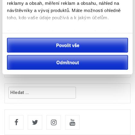
reklamy a obsah, měření reklam a obsahu, náhled na
návštěvníky a vývoj produktů. Máte možnosti ohledně
Navigace
VIDEO: Kamionům chybí
Archeologové odkrývají
toho, kdo vaše údaje používá a k jakým účelům.
tisíce parkovacích míst.
na trase budoucího
pro
Řidiči riskují pokuty
přivaděče k D35 stopy
Zjistěte více o tom, jak zpracováváme vaše osobní
údaje, a nastavte si předvolby v
části s podrobnostmi
.
dávných kultur
příspěvek
Povolit vše
Svůj souhlas můžete kdykoliv změnit nebo odvolat v
části Prohlášení o souborech cookie.
Odmítnout
K personalizaci obsahu a reklam, poskytování funkcí
sociálních médií a analýze naší návštěvnosti využíváme
soubory cookie. Informace o tom, jak náš web používáte,
Vyhledávání
sdílíme se svými partnery pro sociální média, inzerci a
analýzy. Partneři tyto údaje mohou zkombinovat s
dalšími informacemi, které jste jim poskytli nebo které
získali v důsledku toho, že používáte jejich služby.