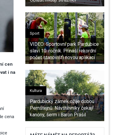
Sport
VIDEO: Sportovní park Pardubice
slaví 10. ročník. Přináší rekordní
počet stanovišťi novou aplikaci
ní cen
at i na
Kultura
Pardubický zámek ožije dobou
Pernštejnů. Návštěvníky čekají
ní
kanony, šerm i Baron Prášil
de cena
bice