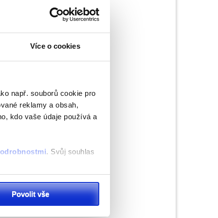
Více o cookies
rma
ako např. souborů cookie pro
ované reklamy a obsah,
ak
ho, kdo vaše údaje používá a
 podrobnostmi
. Svůj souhlas
ěvnosti využíváme soubory
Povolit vše
, inzerci a analýzy. Partneři
li v důsledku toho, že