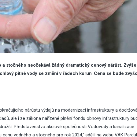
o a stočného neočekává žádný dramatický cenový nárůst. Zvýše
ychlový pitné vody se změní v řádech korun
.
Cena se bude zvyšov
račujícího nárůstu výdajů na modernizaci infrastruktury a dodržová
adů, ale i ze zákona nařízené plnění fondu obnovy infrastruktury bu
ražší. Představenstvo akciové společnosti Vodovody a kanalizace
u cenu vodného a stočného pro rok 2024,“ sdělil na
webu VAK Pardu