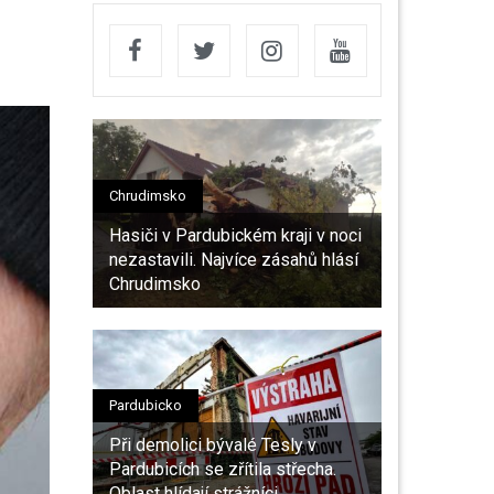
Chrudimsko
Hasiči v Pardubickém kraji v noci
nezastavili. Najvíce zásahů hlásí
Chrudimsko
Pardubicko
Při demolici bývalé Tesly v
Pardubicích se zřítila střecha.
Oblast hlídají strážníci