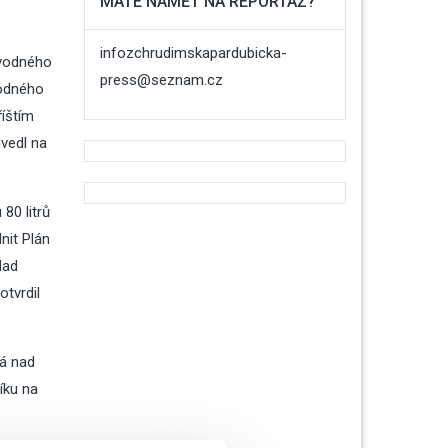
MÁTE NÁMĚT NA REPORTÁŽ?
infozchrudimskapardubicka-
 vodného
press@seznam.cz
vodného
íštím
vedl na
80 litrů
nit Plán
lad
otvrdil
ná nad
íku na