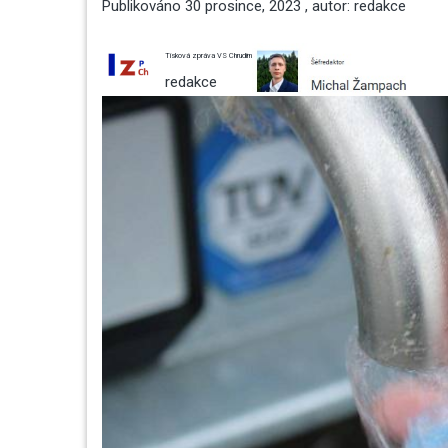
Publikováno
30 prosince, 2023
, autor:
redakce
Tisková zpráva VS Chrudim
redakce