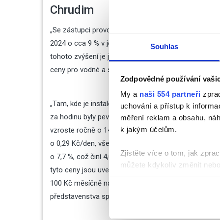
Chrudim
„Se zástupci provozovatele se nám podařilo vyjedna
2024 o cca 9 % v jednosložkovém (celkovém) vyjádřen
Souhlas
tohoto zvýšení je již započítáno státem zvýšené D
ceny pro vodné a stočné a navýšení cen se tak rozlo
Zodpovědné používání vaši
My a
naši 554 partneři
zprac
„Tam, kde je instalován nejběžnější typ domovního
uchování a přístup k inform
za hodinu byly pevné složky nově stanoveny ve stejné
měření reklam a obsahu, náh
k jakým účelům.
vzroste ročně o 147 Kč za odběrné místo tj. 0,40 Kč
o 0,29 Kč/den, vše včetně DPH 12 %. Cena pohyblivé 
Zjistěte více o tom, jak zpr
o 7,7 %, což činí 4,05 Kč/m3 , v případě stočného je 
můžete kdykoliv změnit nebo 
tyto ceny jsou uvedeny již včetně zvýšeného DPH. U č
100 Kč měsíčně navíc. To považujeme stále za poměrn
K personalizaci obsahu a re
představenstva společnosti Vodovody a kanalizace C
cookie. Informace o tom, jak
tyto údaje mohou zkombinovat