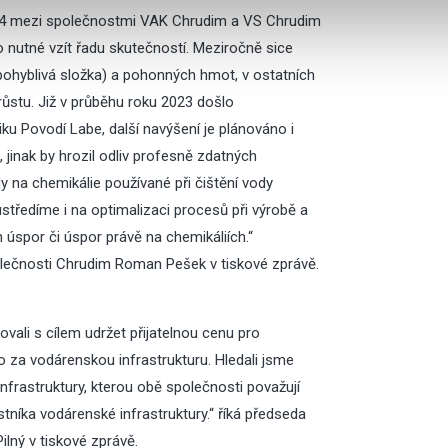
024 mezi společnostmi VAK Chrudim a VS Chrudim
 nutné vzít řadu skutečností. Meziročně sice
pohyblivá složka) a pohonných hmot, v ostatních
ůstu. Již v průběhu roku 2023 došlo
 Povodí Labe, další navýšení je plánováno i
jinak by hrozil odliv profesně zdatných
 na chemikálie používané při čištění vody
středíme i na optimalizaci procesů při výrobě a
 úspor či úspor právě na chemikáliích.“
olečnosti Chrudim Roman Pešek v
tiskové zprávě
.
vali s cílem udržet přijatelnou cenu pro
 za vodárenskou infrastrukturu. Hledali jsme
nfrastruktury, kterou obě společnosti považují
tníka vodárenské infrastruktury.“ říká předseda
ilný v
tiskové zprávě
.