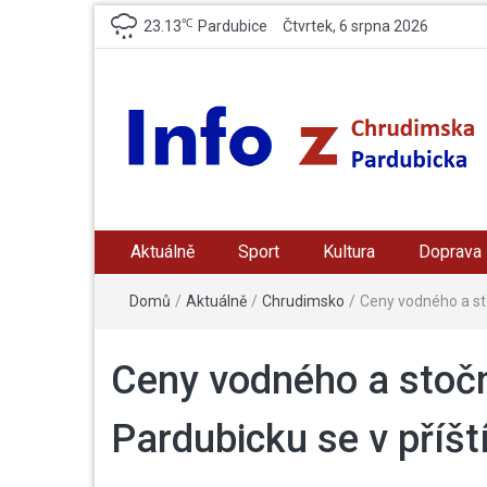
℃
23.13
Pardubice
Čtvrtek, 6 srpna 2026
Info z Chrudimska /
zpravodajský a informační portál z Chrudimska a
Pradubicka
Aktuálně
Sport
Kultura
Doprava
Pardubicka
Domů
/
Aktuálně
/
Chrudimsko
/
Ceny vodného a st
Ceny vodného a stoč
Pardubicku se v příš