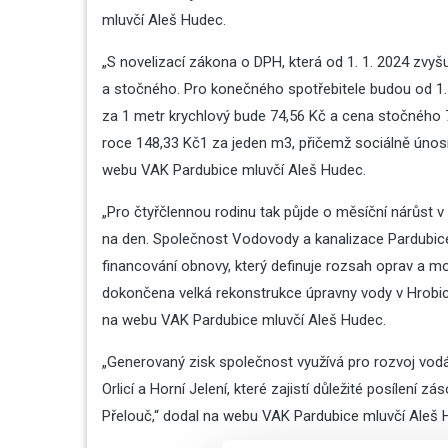
mluvčí Aleš Hudec.
„S novelizací zákona o DPH, která od 1. 1. 2024 zv
a stočného. Pro konečného spotřebitele budou od 1.
za 1 metr krychlový bude 74,56 Kč a cena stočného 
roce 148,33 Kč1 za jeden m3, přičemž sociálně únosn
webu VAK Pardubice
mluvčí Aleš Hudec.
„Pro čtyřčlennou rodinu tak půjde o měsíční nárůst v
na den. Společnost Vodovody a kanalizace Pardubice 
financování obnovy, který definuje rozsah oprav a m
dokončena velká rekonstrukce úpravny vody v Hrobicíc
na
webu VAK Pardubice
mluvčí Aleš Hudec.
„Generovaný zisk společnost využívá pro rozvoj vod
Orlicí a Horní Jelení, které zajistí důležité posílení
Přelouč,“ dodal na
webu VAK Pardubice
mluvčí Aleš 