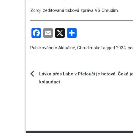
Zdroj: zeditovaná
tisková zpráva VS Chrudim
.
Facebook
Email
X
Share
Publikováno v
Aktuálně
,
Chrudimsko
Tagged
2024
,
ce
Navigace
Lávka přes Labe v Přelouči je hotová. Čeká j
kolaudaci
pro
příspěvek