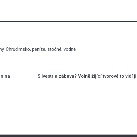
ny
,
Chrudimsko
,
peníze
,
stočné
,
vodné
en na
Silvestr a zábava? Volně žijící tvorové to vidí j