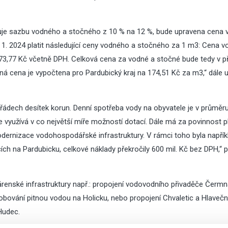
yšuje sazbu vodného a stočného z 10 % na 12 %, bude upravena cena
 1. 2024 platit následující ceny vodného a stočného za 1 m3: Cena 
73,77 Kč včetně DPH. Celková cena za vodné a stočné bude tedy v př
á cena je vypočtena pro Pardubický kraj na 174,51 Kč za m3,“ dále u
 řádech desítek korun. Denní spotřeba vody na obyvatele je v průměru 
využívá v co největší míře možností dotací. Dále má za povinnost pl
odernizace vodohospodářské infrastruktury. V rámci toho byla napřík
h na Pardubicku, celkové náklady překročily 600 mil. Kč bez DPH,“ p
árenské infrastruktury např.: propojení vodovodního přivaděče Čerm
 zásobování pitnou vodou na Holicku, nebo propojení Chvaletic a Hlavečn
Hudec.