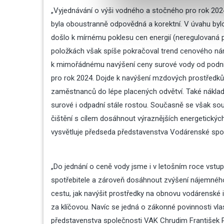
používáte jejich služby.
„Vyjednávání o výši vodného a stočného pro rok 2
byla oboustranně odpovědná a korektní. V úvahu bylo
došlo k mírnému poklesu cen energií (neregulovaná 
položkách však spíše pokračoval trend cenového nár
k mimořádnému navýšení ceny surové vody od podniku
pro rok 2024. Dojde k navýšení mzdových prostředků, 
zaměstnanců do lépe placených odvětví. Také náklady
surové i odpadní stále rostou. Současně se však sou
čištění s cílem dosáhnout výraznějších energetických
vysvětluje předseda představenstva Vodárenské sp
„Do jednání o ceně vody jsme i v letošním roce vstupo
spotřebitele a zároveň dosáhnout zvýšení nájemného
cestu, jak navýšit prostředky na obnovu vodárenské i
za klíčovou. Navíc se jedná o zákonné povinnosti vlas
představenstva společnosti VAK Chrudim František P