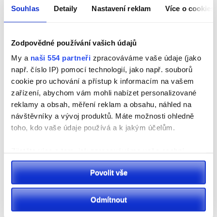
Souhlas
Detaily
Nastavení reklam
Více o cookies
Pardubicko
Pozor! Na řidiče v Pardubické nemocnici čekají změny.
Zodpovědné používání vašich údajů
Od srpna se mění vjezd i výjezd
My a
naši 554 partneři
zpracováváme vaše údaje (jako
např. číslo IP) pomocí technologií, jako např. souborů
cookie pro uchování a přístup k informacím na vašem
zařízení, abychom vám mohli nabízet personalizované
reklamy a obsah, měření reklam a obsahu, náhled na
návštěvníky a vývoj produktů. Máte možnosti ohledně
toho, kdo vaše údaje používá a k jakým účelům.
Zjistěte více o tom, jak zpracováváme vaše osobní
údaje, a nastavte si předvolby v
části s podrobnostmi
.
Sport
Povolit vše
Svůj souhlas můžete kdykoliv změnit nebo odvolat v
VIDEO: Sportovní park Pardubice slaví 10. ročník.
části Prohlášení o souborech cookie.
Přináší rekordní počet stanovišťi novou aplikaci
Odmítnout
K personalizaci obsahu a reklam, poskytování funkcí