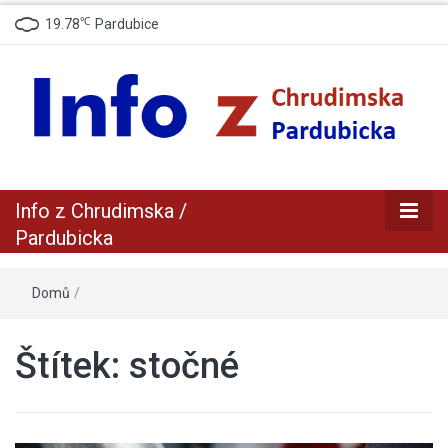
℃
19.78
Pardubice
zpravodajský a informační portál z Chrudimska a Pradubicka
Info z
Info z Chrudimska /
Chrudimska /
Pardubicka
Pardubicka
Domů
/
Štítek:
stočné