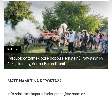
sociálních médií a analýze naší návštěvnosti využíváme
soubory cookie. Informace o tom, jak náš web používáte,
sdílíme se svými partnery pro sociální média, inzerci a
analýzy. Partneři tyto údaje mohou zkombinovat s
dalšími informacemi, které jste jim poskytli nebo které
získali v důsledku toho, že používáte jejich služby.
Kultura
Pardubický zámek ožije dobou Pernštejnů. Návštěvníky
čekají kanony, šerm i Baron Prášil
MÁTE NÁMĚT NA REPORTÁŽ?
infozchrudimskapardubicka-press@seznam.cz