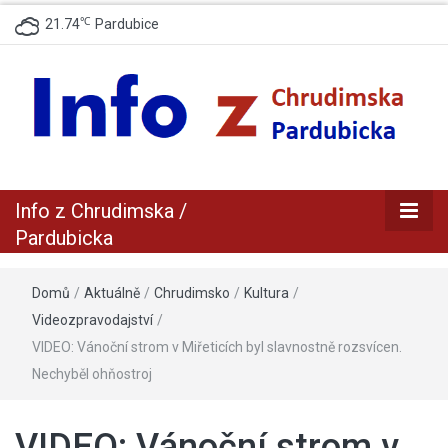
℃
21.74
Pardubice
zpravodajský a informační portál z Chrudimska a Pradubicka
Info z
Info z Chrudimska /
Chrudimska /
Pardubicka
Pardubicka
Domů
/
Aktuálně
/
Chrudimsko
/
Kultura
/
Videozpravodajství
/
VIDEO: Vánoční strom v Miřeticích byl slavnostně rozsvícen.
Nechyběl ohňostroj
VIDEO: Vánoční strom v