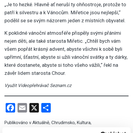
„Je to hezké. Hlavně ať neruší ty ohňostroje, protože to
patří k silvestru a k Vánocům. Miřetice jsou nejlepší,“
podělil se se svým názorem jeden z místních obyvatel.
K poklidné vánoční atmosféře přispěly svými přáními
nejen děti, ale také starosta Miřetic. „Chtěl bych vám
všem popřát krásný advent, abyste všichni k sobě byli
upřímní, šťastní, abyste si užili vánoční svátky a ty dárky,
které dostanete, abyste si toho všeho vážili,“ řekl na
závěr lidem starosta Chour.
Využit Videopřehrávač Seznam.cz
Facebook
Email
X
Share
Publikováno v
Aktuálně
,
Chrudimsko
,
Kultura
,
Videozpravodajství
Tagged
akce
,
Chrudimsko
,
Miřetice
,