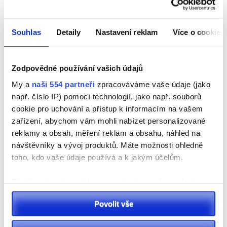
Pardubický kraj
,
rozsvícení vánočního stromu
Souhlas
Detaily
Nastavení reklam
Více o cookies
Navigace
Adventní výstava zamíří
VIDEO: Zlatá, bílá,
opět do staré reálky
červená. Barvy, které
Zodpovědné používání vašich údajů
pro
dnes rozzářily vánoční
My a
naši 554 partneři
zpracováváme vaše údaje (jako
strom v Chrudimi
např. číslo IP) pomocí technologií, jako např. souborů
příspěvek
cookie pro uchování a přístup k informacím na vašem
zařízení, abychom vám mohli nabízet personalizované
reklamy a obsah, měření reklam a obsahu, náhled na
návštěvníky a vývoj produktů. Máte možnosti ohledně
toho, kdo vaše údaje používá a k jakým účelům.
Vyhledávání
Zjistěte více o tom, jak zpracováváme vaše osobní
údaje, a nastavte si předvolby v
části s podrobnostmi
.
Povolit vše
Svůj souhlas můžete kdykoliv změnit nebo odvolat v
části Prohlášení o souborech cookie.