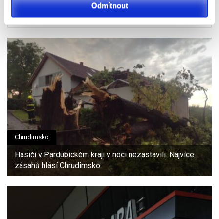
Odmítnout
K personalizaci obsahu a reklam, poskytování funkcí
sociálních médií a analýze naší návštěvnosti využíváme
soubory cookie. Informace o tom, jak náš web používáte,
sdílíme se svými partnery pro sociální média, inzerci a
analýzy. Partneři tyto údaje mohou zkombinovat s
dalšími informacemi, které jste jim poskytli nebo které
získali v důsledku toho, že používáte jejich služby.
Chrudimsko
Hasiči v Pardubickém kraji v noci nezastavili. Najvíce
zásahů hlásí Chrudimsko