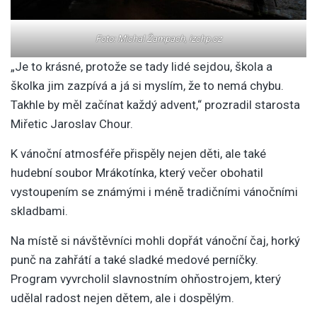
Foto: Michal Žampach, izchp.cz
„Je to krásné, protože se tady lidé sejdou, škola a
školka jim zazpívá a já si myslím, že to nemá chybu.
Takhle by měl začínat každý advent,“ prozradil starosta
Miřetic Jaroslav Chour.
K vánoční atmosféře přispěly nejen děti, ale také
hudební soubor Mrákotínka, který večer obohatil
vystoupením se známými i méně tradičními vánočními
skladbami.
Na místě si návštěvníci mohli dopřát vánoční čaj, horký
punč na zahřátí a také sladké medové perníčky.
Program vyvrcholil slavnostním ohňostrojem, který
udělal radost nejen dětem, ale i dospělým.