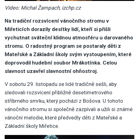
Video: Michal Žampach, izchp.cz
Na tradiční rozsvícení vánočního stromu v
Miřeticích dorazily desítky lidí, kteří si přišli
vychutnat sváteční klidnou atmosféru u darovaného
stromu. O radostný program se postaraly děti z
Mateřské a Základní školy svým vystoupením, které
doprovodil hudební soubor Mrákotínka. Celou
slavnost uzavřel slavnostní ohňostroj.
V sobotu 29. listopadu se lidé tradičně sešli, aby
sledovali rozsvícení přibližně desetimetrového
stříbrného smrku, který pochází z Bošova. U tohoto
vánočního stromu si společně zazpívali a užili si známé
vánoční melodie, které předvedly děti z Mateřské a
Základní školy Miřetice.