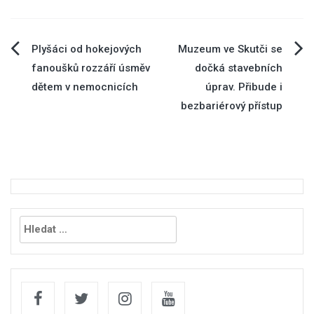
Navigace
Plyšáci od hokejových
Muzeum ve Skutči se
fanoušků rozzáří úsměv
dočká stavebních
pro
dětem v nemocnicích
úprav. Přibude i
bezbariérový přístup
příspěvek
Vyhledávání