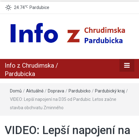
℃
24.74
Pardubice
zpravodajský a informační portál z Chrudimska a Pradubicka
Info z
Info z Chrudimska /
Chrudimska /
Pardubicka
Pardubicka
Domů
/
Aktuálně
/
Doprava
/
Pardubicko
/
Pardubický kraj
/
VIDEO: Lepší napojení na D35 od Pardubic. Letos začne
stavba obchvatu Zminného
VIDEO: Lepší napojení na