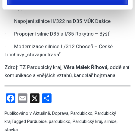
· Modernizace silnice II/360 Ústí nad Orlicí –
K personalizaci obsahu a reklam, poskytování funkcí
Litomyšl
sociálních médií a analýze naší návštěvnosti využíváme
soubory cookie. Informace o tom, jak náš web používáte,
· Napojení silnice II/322 na D35 MÚK Dašice
sdílíme se svými partnery pro sociální média, inzerci a
analýzy. Partneři tyto údaje mohou zkombinovat s
· Propojení silnic D35 a I/35 Rokytno – Býšť
dalšími informacemi, které jste jim poskytli nebo které
· Modernizace silnice II/312 Choceň – České
získali v důsledku toho, že používáte jejich služby.
Libchavy „stávající trasa“
Zdroj: TZ Pardubický kraj,
Věra Málek Říhová,
oddělení
komunikace a vnějších vztahů, kancelář hejtmana.
Facebook
Email
X
Share
Publikováno v
Aktuálně
,
Doprava
,
Pardubicko
,
Pardubický
kraj
Tagged
Pardubice
,
pardubicko
,
Pardubický kraj
,
silnice
,
stavba