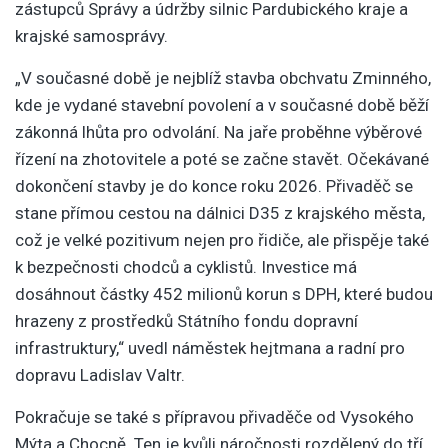
zástupců Správy a údržby silnic Pardubického kraje a
krajské samosprávy.
„V současné době je nejblíž stavba obchvatu Zminného,
kde je vydané stavební povolení a v současné době běží
zákonná lhůta pro odvolání. Na jaře proběhne výběrové
řízení na zhotovitele a poté se začne stavět. Očekávané
dokončení stavby je do konce roku 2026. Přivaděč se
stane přímou cestou na dálnici D35 z krajského města,
což je velké pozitivum nejen pro řidiče, ale přispěje také
k bezpečnosti chodců a cyklistů. Investice má
dosáhnout částky 452 milionů korun s DPH, které budou
hrazeny z prostředků Státního fondu dopravní
infrastruktury,“ uvedl náměstek hejtmana a radní pro
dopravu Ladislav Valtr.
Pokračuje se také s přípravou přivaděče od Vysokého
Mýta a Chocně. Ten je kvůli náročnosti rozdělený do tří