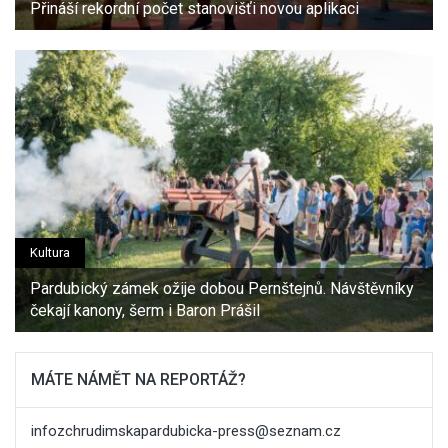
Přináší rekordní počet stanovišťi novou aplikaci
Kultura
Pardubický zámek ožije dobou Pernštejnů. Návštěvníky
čekají kanony, šerm i Baron Prášil
MÁTE NÁMĚT NA REPORTÁŽ?
infozchrudimskapardubicka-press@seznam.cz