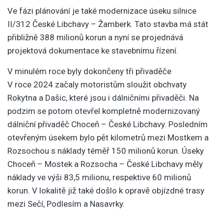
Ve fázi plánování je také modernizace úseku silnice
II/312 České Libchavy – Žamberk. Tato stavba má stát
přibližně 388 milionů korun a nyní se projednává
projektová dokumentace ke stavebnímu řízení.
V minulém roce byly dokončeny tři přivaděče
V roce 2024 začaly motoristům sloužit obchvaty
Rokytna a Dašic, které jsou i dálničními přivaděči. Na
podzim se potom otevřel kompletně modernizovaný
dálniční přivaděč Choceň – České Libchavy. Posledním
otevřeným úsekem bylo pět kilometrů mezi Mostkem a
Rozsochou s náklady téměř 150 milionů korun. Úseky
Choceň – Mostek a Rozsocha – České Libchavy měly
náklady ve výši 83,5 milionu, respektive 60 milionů
korun. V lokalitě již také došlo k opravě objízdné trasy
mezi Sečí, Podlesím a Nasavrky.