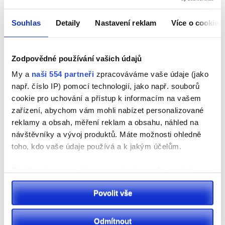
Souhlas
Detaily
Nastavení reklam
Více o cookies
Foto: Michal Žampach, izchp.cz
Zodpovědné používání vašich údajů
Plánované přivaděče:
My a
naši 554 partneři
zpracováváme vaše údaje (jako
· Přeložka silnice II/322 Černá za Bory – Dašice
např. číslo IP) pomocí technologií, jako např. souborů
cookie pro uchování a přístup k informacím na vašem
· Napojení silnice II/312 na D35 MÚK Vysoké Mýto –
zařízení, abychom vám mohli nabízet personalizované
západ
reklamy a obsah, měření reklam a obsahu, náhled na
návštěvníky a vývoj produktů. Máte možnosti ohledně
· Modernizace silnice II/312 České Libchavy –
toho, kdo vaše údaje používá a k jakým účelům.
Žamberk
Zjistěte více o tom, jak zpracováváme vaše osobní
Dokončené přivaděče:
údaje, a nastavte si předvolby v
části s podrobnostmi
.
· Modernizace silnice II/358 Litomyšl – Česká
Povolit vše
Svůj souhlas můžete kdykoliv změnit nebo odvolat v
Třebová
části Prohlášení o souborech cookie.
Odmítnout