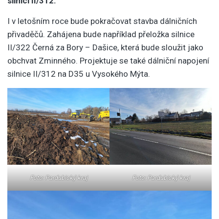
silnici II/312.
I v letošním roce bude pokračovat stavba dálničních
přivaděčů. Zahájena bude například přeložka silnice
II/322 Černá za Bory – Dašice, která bude sloužit jako
obchvat Zminného. Projektuje se také dálniční napojení
silnice II/312 na D35 u Vysokého Mýta.
Foto: Pardubický kraj
Foto: Pardubický kraj