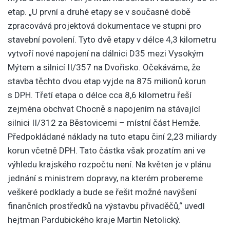
etap. „U první a druhé etapy se v současné době
zpracovává projektová dokumentace ve stupni pro
stavební povolení. Tyto dvě etapy v délce 4,3 kilometru
vytvoří nové napojení na dálnici D35 mezi Vysokým
Mýtem a silnicí II/357 na Dvořisko. Očekáváme, že
stavba těchto dvou etap vyjde na 875 milionů korun
s DPH. Třetí etapa o délce cca 8,6 kilometru řeší
zejména obchvat Chocně s napojením na stávající
silnici II/312 za Běstovicemi – místní část Hemže.
Předpokládané náklady na tuto etapu činí 2,23 miliardy
korun včetně DPH. Tato částka však prozatím ani ve
výhledu krajského rozpočtu není. Na květen je v plánu
jednání s ministrem dopravy, na kterém probereme
veškeré podklady a bude se řešit možné navýšení
finančních prostředků na výstavbu přivaděčů,“ uvedl
hejtman Pardubického kraje Martin Netolický.