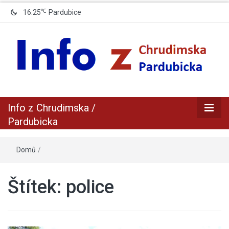
℃
16.25
Pardubice
zpravodajský a informační portál z Chrudimska a Pradubicka
Info z
Info z Chrudimska /
Chrudimska /
Pardubicka
Pardubicka
Domů
/
Štítek:
police