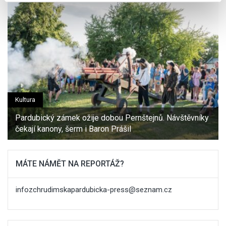
sociálních médií a analýze naší návštěvnosti využíváme
soubory cookie. Informace o tom, jak náš web používáte,
sdílíme se svými partnery pro sociální média, inzerci a
analýzy. Partneři tyto údaje mohou zkombinovat s
dalšími informacemi, které jste jim poskytli nebo které
získali v důsledku toho, že používáte jejich služby.
Kultura
Pardubický zámek ožije dobou Pernštejnů. Návštěvníky
čekají kanony, šerm i Baron Prášil
MÁTE NÁMĚT NA REPORTÁŽ?
infozchrudimskapardubicka-press@seznam.cz