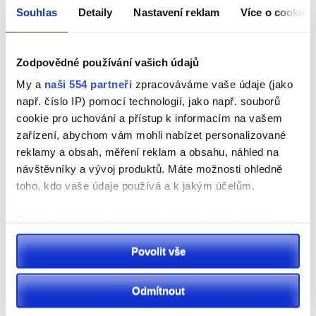
Souhlas
Detaily
Nastavení reklam
Více o cookies
Pardubicko
Letiště Pardubice odbavilo 150 tisíc cestujících.
Zodpovědné používání vašich údajů
Rekordní sezona pokračuje
My a
naši 554 partneři
zpracováváme vaše údaje (jako
např. číslo IP) pomocí technologií, jako např. souborů
cookie pro uchování a přístup k informacím na vašem
zařízení, abychom vám mohli nabízet personalizované
reklamy a obsah, měření reklam a obsahu, náhled na
návštěvníky a vývoj produktů. Máte možnosti ohledně
toho, kdo vaše údaje používá a k jakým účelům.
Zjistěte více o tom, jak zpracováváme vaše osobní
údaje, a nastavte si předvolby v
části s podrobnostmi
.
Sport
Povolit vše
Svůj souhlas můžete kdykoliv změnit nebo odvolat v
VIDEO: Sportovní park Pardubice slaví 10. ročník.
části Prohlášení o souborech cookie.
Přináší rekordní počet stanovišťi novou aplikaci
Odmítnout
K personalizaci obsahu a reklam, poskytování funkcí