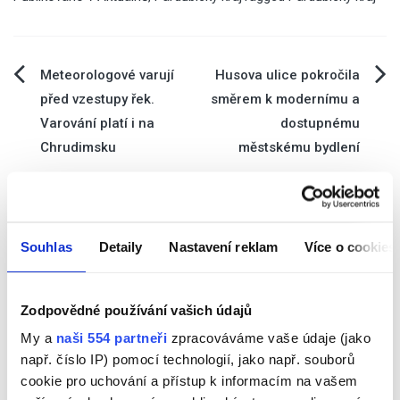
Navigace
Meteorologové varují
Husova ulice pokročila
před vzestupy řek.
směrem k modernímu a
pro
Varování platí i na
dostupnému
Chrudimsku
městskému bydlení
příspěvek
Souhlas
Detaily
Nastavení reklam
Více o cookies
Vyhledávání
Zodpovědné používání vašich údajů
My a
naši 554 partneři
zpracováváme vaše údaje (jako
např. číslo IP) pomocí technologií, jako např. souborů
cookie pro uchování a přístup k informacím na vašem