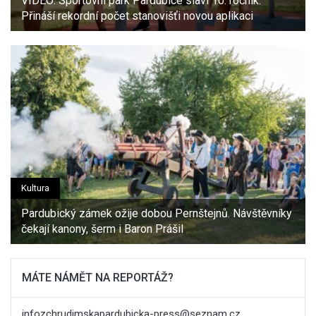
VIDEO: Sportovní park Pardubice slaví 10. ročník.
Přináší rekordní počet stanovišťi novou aplikaci
Kultura
Pardubický zámek ožije dobou Pernštejnů. Návštěvníky
čekají kanony, šerm i Baron Prášil
MÁTE NÁMĚT NA REPORTÁŽ?
infozchrudimskapardubicka-press@seznam.cz