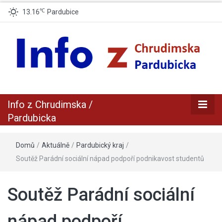
℃
13.16
Pardubice
zpravodajský a informační portál z Chrudimska a Pradubicka
Info z
Info z Chrudimska /
Chrudimska /
Pardubicka
Pardubicka
Domů
/
Aktuálně
/
Pardubický kraj
/
Soutěž Parádní sociální nápad podpoří podnikavost studentů
Soutěž Parádní sociální
nápad podpoří