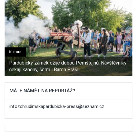
Kultura
Pardubický zámek ožije dobou Pernštejnů. Návštěvníky
čekají kanony, šerm i Baron Prášil
MÁTE NÁMĚT NA REPORTÁŽ?
infozchrudimskapardubicka-press@seznam.cz