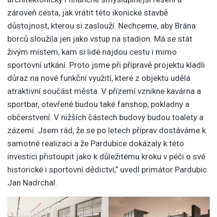
zároveň cesta, jak vrátit této ikonické stavbě
důstojnost, kterou si zaslouží. Nechceme, aby Brána
borců sloužila jen jako vstup na stadion. Má se stát
živým místem, kam si lidé najdou cestu i mimo
sportovní utkání. Proto jsme při přípravě projektu kladli
důraz na nové funkční využití, které z objektu udělá
atraktivní součást města. V přízemí vznikne kavárna a
sportbar, otevřené budou také fanshop, pokladny a
občerstvení. V nižších částech budovy budou toalety a
zázemí. Jsem rád, že se po letech příprav dostáváme k
samotné realizaci a že Pardubice dokázaly k této
investici přistoupit jako k důležitému kroku v péči o své
historické i sportovní dědictví,“ uvedl primátor Pardubic
Jan Nadrchal.