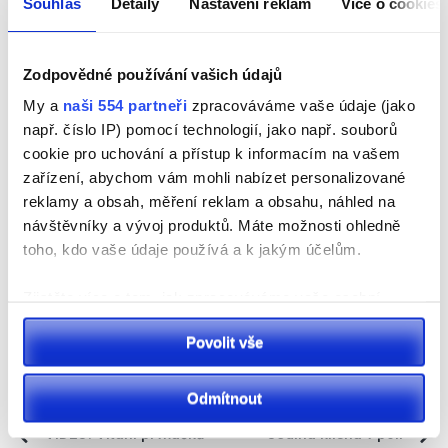
Souhlas
Detaily
Nastavení reklam
Více o cookies
2016 chráněn jako kulturní památka. V rámci plánované
revitalizace bude začleněn také umělecký prvek, jenž
připomene nejen Karla Řepu, ale také jeho syna
Zodpovědné používání vašich údajů
Miroslava, který významně ovlivnil dějiny architektury.
My a
naši 554 partneři
zpracováváme vaše údaje (jako
např. číslo IP) pomocí technologií, jako např. souborů
Zdroj: zeditovaná TZ Magistrátu města Pardubic,
Ivana
cookie pro uchování a přístup k informacím na vašem
Dolanová,
tiskový úsek – kancelář primátora, Magistrát
zařízení, abychom vám mohli nabízet personalizované
města Pardubic.
reklamy a obsah, měření reklam a obsahu, náhled na
návštěvníky a vývoj produktů. Máte možnosti ohledně
toho, kdo vaše údaje používá a k jakým účelům.
Facebook
Email
X
Share
Zjistěte více o tom, jak zpracováváme vaše osobní
Publikováno v
Aktuálně
,
Pardubicko
,
Sport
Tagged
Brána Borců
,
údaje, a nastavte si předvolby v
části s podrobnostmi
.
Povolit vše
Svůj souhlas můžete kdykoliv změnit nebo odvolat v
Pardubice
,
pardubicko
,
revitalizace
,
stadion
,
stavba
části Prohlášení o souborech cookie.
Odmítnout
K personalizaci obsahu a reklam, poskytování funkcí
Navigace
VIDEO: Vítání prvňáčků
Jediná klisna v poli
sociálních médií a analýze naší návštěvnosti využíváme