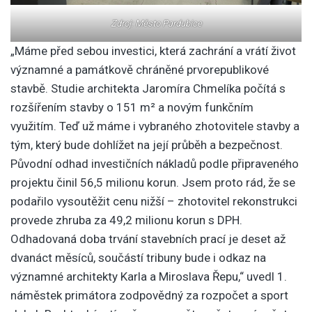
Zdroj: Město Pardubice
„Máme před sebou investici, která zachrání a vrátí život
významné a památkově chráněné prvorepublikové
stavbě. Studie architekta Jaromíra Chmelíka počítá s
rozšířením stavby o 151 m² a novým funkčním
využitím. Teď už máme i vybraného zhotovitele stavby a
tým, který bude dohlížet na její průběh a bezpečnost.
Původní odhad investičních nákladů podle připraveného
projektu činil 56,5 milionu korun. Jsem proto rád, že se
podařilo vysoutěžit cenu nižší – zhotovitel rekonstrukci
provede zhruba za 49,2 milionu korun s DPH.
Odhadovaná doba trvání stavebních prací je deset až
dvanáct měsíců, součástí tribuny bude i odkaz na
významné architekty Karla a Miroslava Řepu,“ uvedl 1.
náměstek primátora zodpovědný za rozpočet a sport