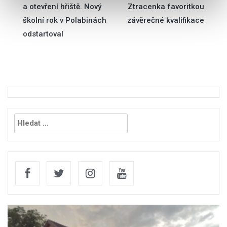
a otevření hřiště. Nový
Ztracenka favoritkou
soubory cookie. Informace o tom, jak náš web používáte,
pro
školní rok v Polabinách
závěrečné kvalifikace
sdílíme se svými partnery pro sociální média, inzerci a
analýzy. Partneři tyto údaje mohou zkombinovat s
odstartoval
příspěvek
dalšími informacemi, které jste jim poskytli nebo které
získali v důsledku toho, že používáte jejich služby.
Vyhledávání