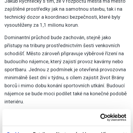
Jakub Rychtecký s tím, že v rozpočtu města má město
zajištěné prostředky jak na samotnou stavbu, tak i na
technický dozor a koordinaci bezpečnosti, které byly
vysoutěženy za 1,1 milionu korun.
Dominantní průchod bude zachován, stejně jako
přístupy na tribuny prostřednictvím šesti venkovních
schodišť. Město zároveň připravuje výběrové řízení na
budoucího nájemce, který zajistí provoz kavárny nebo
sportbaru. Jednou z podmínek je otevřená provozovna
minimálně šest dní v týdnu, s cílem zajistit život Brány
borců i mimo dobu konání sportovních utkání. Budoucí
nájemce se bude moci podílet také na konečné podobě
interiéru.
Brána borců představuje poslední zachovalý fragment
původního stadionu z roku 1931, jehož autorem byl
renomovaný architekt Karel Řepa. Objekt je od roku