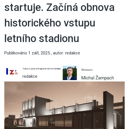
startuje. Začíná obnova
historického vstupu
letního stadionu
Publikováno
1 září, 2025
, autor:
redakce
Tisková zpráva Magistrát města Pardubic
redakce