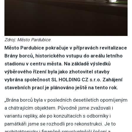
Zdroj: Město Pardubice
Město Pardubice pokračuje v přípravách revitalizace
Brány borců, historického vstupu do areálu letního
stadionu v centru města. Na základě výsledků
výběrového řízení byla jako zhotovitel stavby
vybrána společnost SL HOLDING CZ s.r.o. Zahájení
stavebních prací je plánováno ještě na tento rok.
„Brána borců byla v posledních desetiletích opomíjeným
a chátrajícím objektem. Původně jsme zvažovali i
variantu repliky, ale po konzultacích s odborníky i
památkáři jsme se rozhodli pro rekonstrukci. Je to
architektonicky i finančně smysluplnější řešení a