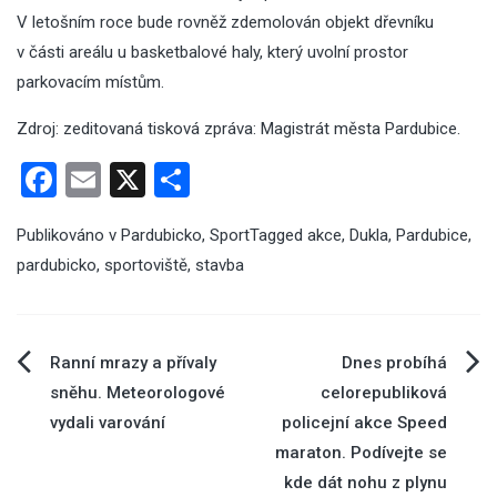
V letošním roce bude rovněž zdemolován objekt dřevníku
v části areálu u basketbalové haly, který uvolní prostor
parkovacím místům.
Zdroj: zeditovaná tisková zpráva:
Magistrát města Pardubice
.
Facebook
Email
X
Share
Publikováno v
Pardubicko
,
Sport
Tagged
akce
,
Dukla
,
Pardubice
,
pardubicko
,
sportoviště
,
stavba
Navigace
Ranní mrazy a přívaly
Dnes probíhá
sněhu. Meteorologové
celorepubliková
pro
vydali varování
policejní akce Speed
maraton. Podívejte se
příspěvek
kde dát nohu z plynu