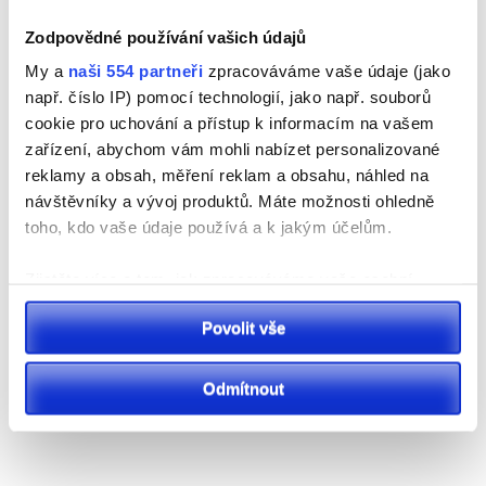
otevře více prostoru a času pro tělesnou výchovu pro ZŠ
Zodpovědné používání vašich údajů
Resslova na Dukle,“ objasnil náměstek Rychtecký.
My a
naši 554 partneři
zpracováváme vaše údaje (jako
např. číslo IP) pomocí technologií, jako např. souborů
cookie pro uchování a přístup k informacím na vašem
zařízení, abychom vám mohli nabízet personalizované
reklamy a obsah, měření reklam a obsahu, náhled na
návštěvníky a vývoj produktů. Máte možnosti ohledně
toho, kdo vaše údaje používá a k jakým účelům.
Zjistěte více o tom, jak zpracováváme vaše osobní
údaje, a nastavte si předvolby v
části s podrobnostmi
.
Povolit vše
Svůj souhlas můžete kdykoliv změnit nebo odvolat v
části Prohlášení o souborech cookie.
Odmítnout
K personalizaci obsahu a reklam, poskytování funkcí
sociálních médií a analýze naší návštěvnosti využíváme
soubory cookie. Informace o tom, jak náš web používáte,