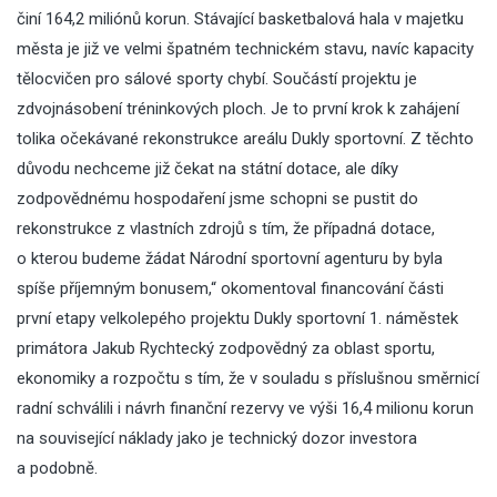
činí 164,2 miliónů korun. Stávající basketbalová hala v majetku
města je již ve velmi špatném technickém stavu, navíc kapacity
tělocvičen pro sálové sporty chybí. Součástí projektu je
zdvojnásobení tréninkových ploch. Je to první krok k zahájení
tolika očekávané rekonstrukce areálu Dukly sportovní. Z těchto
důvodu nechceme již čekat na státní dotace, ale díky
zodpovědnému hospodaření jsme schopni se pustit do
rekonstrukce z vlastních zdrojů s tím, že případná dotace,
o kterou budeme žádat Národní sportovní agenturu by byla
spíše příjemným bonusem,“ okomentoval financování části
první etapy velkolepého projektu Dukly sportovní 1. náměstek
primátora Jakub Rychtecký zodpovědný za oblast sportu,
ekonomiky a rozpočtu s tím, že v souladu s příslušnou směrnicí
radní schválili i návrh finanční rezervy ve výši 16,4 milionu korun
na související náklady jako je technický dozor investora
a podobně.