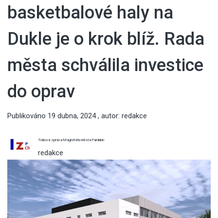
basketbalové haly na
Dukle je o krok blíž. Rada
města schválila investice
do oprav
Publikováno
19 dubna, 2024
, autor:
redakce
Tisková zpráva Magistrátu města Pardubic
redakce