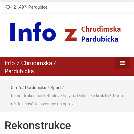
℃
21.49
Pardubice
zpravodajský a informační portál z Chrudimska a Pradubicka
Info z
Info z Chrudimska /
Chrudimska /
Pardubicka
Pardubicka
Domů
/
Pardubicko
/
Sport
/
Rekonstrukce basketbalové haly na Dukle je o krok blíž. Rada
města schválila investice do oprav
Rekonstrukce