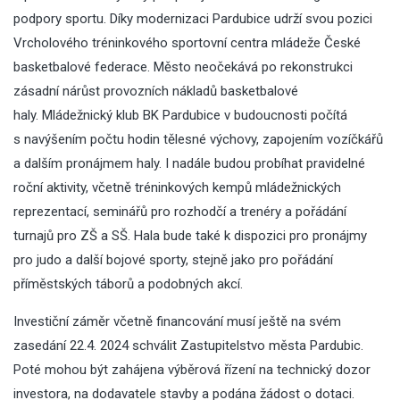
podpory sportu. Díky modernizaci Pardubice udrží svou pozici
Vrcholového tréninkového sportovní centra mládeže České
basketbalové federace. Město neočekává po rekonstrukci
zásadní nárůst provozních nákladů basketbalové
haly. Mládežnický klub BK Pardubice v budoucnosti počítá
s navýšením počtu hodin tělesné výchovy, zapojením vozíčkářů
a dalším pronájmem haly. I nadále budou probíhat pravidelné
roční aktivity, včetně tréninkových kempů mládežnických
reprezentací, seminářů pro rozhodčí a trenéry a pořádání
turnajů pro ZŠ a SŠ. Hala bude také k dispozici pro pronájmy
pro judo a další bojové sporty, stejně jako pro pořádání
příměstských táborů a podobných akcí.
Investiční záměr včetně financování musí ještě na svém
zasedání 22.4. 2024 schválit Zastupitelstvo města Pardubic.
Poté mohou být zahájena výběrová řízení na technický dozor
investora, na dodavatele stavby a podána žádost o dotaci.