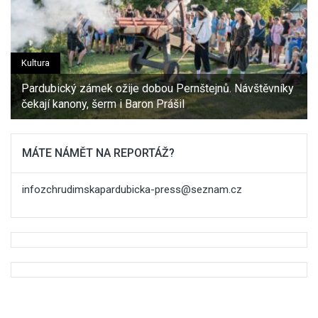
Kultura
Pardubický zámek ožije dobou Pernštejnů. Návštěvníky
čekají kanony, šerm i Baron Prášil
MÁTE NÁMĚT NA REPORTÁŽ?
infozchrudimskapardubicka-press@seznam.cz