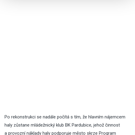
sdílíme se svými partnery pro sociální média, inzerci a
analýzy. Partneři tyto údaje mohou zkombinovat s
dalšími informacemi, které jste jim poskytli nebo které
získali v důsledku toho, že používáte jejich služby.
Po rekonstrukci se nadále počítá s tím, že hlavním nájemcem
haly zůstane mládežnický klub BK Pardubice, jehož činnost
a provozní náklady haly podporuje město skrze Program