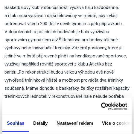
Basketbalový klub v současnosti využívá halu každodenně,
a i tak musí využívat i další tělocvičny ve městě, aby zvládl
odtrénovat všech 200 dětí v devíti týmech a pěti přípravkách.
V dopoledních a poledních hodinách je hala využívána
sportovním gymnáziem a ZŠ Resslova pro hodiny tělesné
výchovy nebo individuální tréninky. Zázemí posilovny, které je
jediné ve městě připravené plně i na hendikepované sportovce,
využívají například rovněž sportovci z klubu Atletika bez
bariér. „Po rekonstrukci budou velkou výhodou dvě nově
vytvořená tréninková hřiště a možnost provádět dva tréninky
současně. Máme dohodu s baskeťáky, že díky rozšíření kapacity
tréninkových jednotek v rekonstruované hale nebude potřeba
využívat ostatních tělocvičen, a to zejména na ZŠ Studánka,
Sportovního gymnázium Pardubice, ZŠ Dubina, ZŠ Polabiny III,
a tím bude více prostoru pro další sálové sporty jako jsou
Souhlas
Detaily
Nastavení reklam
Více o cookies
ženský basketbal, florbal nebo házená a podobně. Navíc to