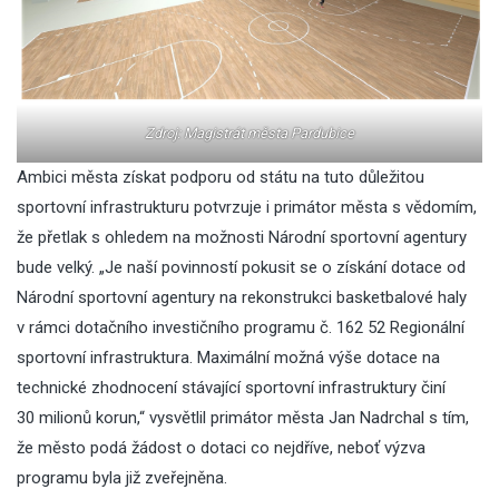
Zdroj: Magistrát města Pardubice
Ambici města získat podporu od státu na tuto důležitou
sportovní infrastrukturu potvrzuje i primátor města s vědomím,
že přetlak s ohledem na možnosti Národní sportovní agentury
bude velký. „Je naší povinností pokusit se o získání dotace od
Národní sportovní agentury na rekonstrukci basketbalové haly
v rámci dotačního investičního programu č. 162 52 Regionální
sportovní infrastruktura. Maximální možná výše dotace na
technické zhodnocení stávající sportovní infrastruktury činí
30 milionů korun,“ vysvětlil primátor města Jan Nadrchal s tím,
že město podá žádost o dotaci co nejdříve, neboť výzva
programu byla již zveřejněna.