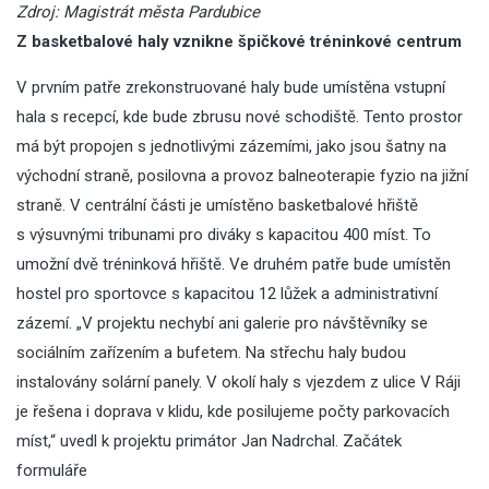
Zdroj: Magistrát města Pardubice
Z basketbalové haly vznikne špičkové tréninkové centrum
V prvním patře zrekonstruované haly bude umístěna vstupní
hala s recepcí, kde bude zbrusu nové schodiště. Tento prostor
má být propojen s jednotlivými zázemími, jako jsou šatny na
východní straně, posilovna a provoz balneoterapie fyzio na jižní
straně. V centrální části je umístěno basketbalové hřiště
s výsuvnými tribunami pro diváky s kapacitou 400 míst. To
umožní dvě tréninková hřiště. Ve druhém patře bude umístěn
hostel pro sportovce s kapacitou 12 lůžek a administrativní
zázemí. „V projektu nechybí ani galerie pro návštěvníky se
sociálním zařízením a bufetem. Na střechu haly budou
instalovány solární panely. V okolí haly s vjezdem z ulice V Ráji
je řešena i doprava v klidu, kde posilujeme počty parkovacích
míst,“ uvedl k projektu primátor Jan Nadrchal. Začátek
formuláře