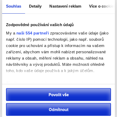
U prvního domu v současnosti probíhají stavební práce,
Souhlas
Detaily
Nastavení reklam
Více o cookies
které byly zahájeny na začátku června 2025 s
plánovaným dokončením v září 2025. U druhého domu
probíhá výběr nového dodavatele stavebních prací a
Zodpovědné používání vašich údajů
rekonstrukce by měla začít na podzim letošního roku.
My a
naši 554 partneři
zpracováváme vaše údaje (jako
např. číslo IP) pomocí technologií, jako např. souborů
Zdroj: zeditovaná TZ Pardubického kraje,
Věra Málek
cookie pro uchování a přístup k informacím na vašem
Říhová,
oddělení komunikace a sekretariátu hejtmana,
zařízení, abychom vám mohli nabízet personalizované
kancelář hejtmana.
reklamy a obsah, měření reklam a obsahu, náhled na
návštěvníky a vývoj produktů. Máte možnosti ohledně
toho, kdo vaše údaje používá a k jakým účelům.
Facebook
Email
X
Share
Zjistěte více o tom, jak zpracováváme vaše osobní
Publikováno v
Aktuálně
,
Pardubicko
,
Pardubický kraj
Tagged
údaje, a nastavte si předvolby v
části s podrobnostmi
.
pardubicko
,
Pardubický kraj
,
stavba
Povolit vše
Svůj souhlas můžete kdykoliv změnit nebo odvolat v
části Prohlášení o souborech cookie.
Odmítnout
K personalizaci obsahu a reklam, poskytování funkcí
MLS Pardubického
VIDEO: 43. výsadkový