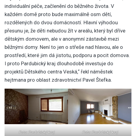
individuální péče, začlenění do běžného života. V
každém domě proto bude maximálně osm dětí,
rozdělených do dvou domácností. Hlavní výhodou
přesunu je, že děti nebudou žít v areálu, který byl dříve
dětským domovem, ale v anonymní zástavbě mezi
běžnými domy. Není to jen o střeše nad hlavou, ale o
prostředí, které jim dá jistotu, podporu a pocit domova.
I proto Pardubický kraj dlouhodobě investuje do
projektů Dětského centra Veská,“ řekl náměstek
hejtmana pro oblast zdravotnictví Pavel Štefka.
Foto: Pardubický kraj
Foto: Pardubický kraj