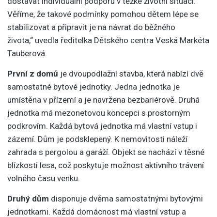
dostávat individuální podporu v těžké životní situaci.
Věříme, že takové podmínky pomohou dětem lépe se
stabilizovat a připravit je na návrat do běžného
života,“ uvedla ředitelka Dětského centra Veská Markéta
Tauberová.
První z domů
je dvoupodlažní stavba, která nabízí dvě
samostatné bytové jednotky. Jedna jednotka je
umístěna v přízemí a je navržena bezbariérově. Druhá
jednotka má mezonetovou koncepci s prostorným
podkrovím. Každá bytová jednotka má vlastní vstup i
zázemí. Dům je podsklepený. K nemovitosti náleží
zahrada s pergolou a garáží. Objekt se nachází v těsné
blízkosti lesa, což poskytuje možnost aktivního trávení
volného času venku.
Druhý dům
disponuje dvěma samostatnými bytovými
jednotkami. Každá domácnost má vlastní vstup a