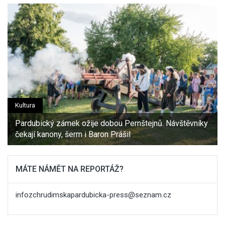
Kultura
Pardubický zámek ožije dobou Pernštejnů. Návštěvníky
čekají kanony, šerm i Baron Prášil
MÁTE NÁMĚT NA REPORTÁŽ?
infozchrudimskapardubicka-press@seznam.cz