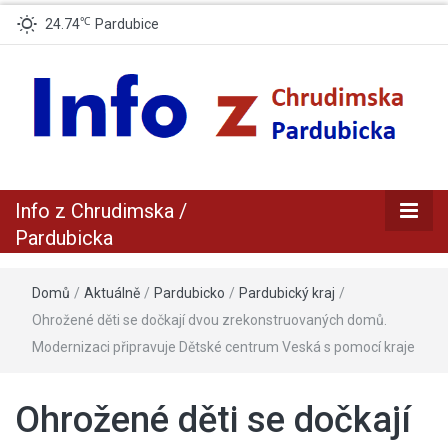
℃
24.74
Pardubice
zpravodajský a informační portál z Chrudimska a Pradubicka
Info z
Info z Chrudimska /
Chrudimska /
Pardubicka
Pardubicka
Domů
/
Aktuálně
/
Pardubicko
/
Pardubický kraj
/
Ohrožené děti se dočkají dvou zrekonstruovaných domů.
Modernizaci připravuje Dětské centrum Veská s pomocí kraje
Ohrožené děti se dočkají