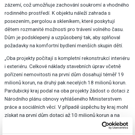
zázemí, což umožňuje zachování soukromí a vhodného
rodinného prostředí. K objektu náleží zahrada s
posezením, pergolou a skleníkem, které poskytují
dětem rozmanité možnosti pro trávení volného času.
Dům je podsklepený a uzpůsobený tak, aby splňoval
požadavky na komfortní bydlení menších skupin dětí.
„Oba projekty počítají s kompletní rekonstrukcí interiéru
i exteriéru. Celkové náklady stavebních úprav včetně
pořízení nemovitosti na první dům dosahují téměř 19
milionů korun, na druhý pak necelých 18 milionů korun.
Pardubický kraj podal na oba projekty žádost o dotaci z
Národního plánu obnovy vyhlášeného Ministerstvem
práce a sociálních věcí. V případě úspěchu by kraj mohl
získat na první dům dotaci až 10 milionů korun a na
druhý až 14 milionů korun,“ doplnil Pavel Štefka.