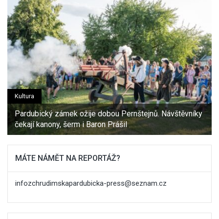
Kultura
Pardubický zámek ožije dobou Pernštejnů. Návštěvníky
čekají kanony, šerm i Baron Prášil
MÁTE NÁMĚT NA REPORTÁŽ?
infozchrudimskapardubicka-press@seznam.cz