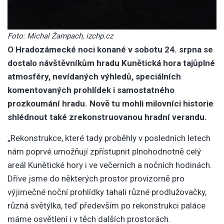
Foto: Michal Žampach, izchp.cz
O Hradozámecké noci konané v sobotu 24. srpna se
dostalo návštěvníkům hradu Kunětická hora tajůplné
atmosféry, nevídaných výhledů, speciálních
komentovaných prohlídek i samostatného
prozkoumání hradu. Nově tu mohli milovníci historie
shlédnout také zrekonstruovanou hradní verandu.
„Rekonstrukce, které tady proběhly v posledních letech
nám poprvé umožňují zpřístupnit plnohodnotně celý
areál Kunětické hory i ve večerních a nočních hodinách.
Dříve jsme do některých prostor provizorně pro
výjimečné noční prohlídky tahali různé prodlužovačky,
různá světýlka, teď především po rekonstrukci paláce
máme osvětlení i v těch dalších prostorách.