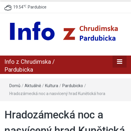
℃
19.54
Pardubice
zpravodajský a informační portál z Chrudimska a Pradubicka
Info z
Info z Chrudimska /
Chrudimska /
Pardubicka
Pardubicka
Domů
/
Aktuálně
/
Kultura
/
Pardubicko
/
Hradozámecká noc a nasvícený hrad Kunětická hora
Hradozámecká noc a
nasvícený hrad Kunětická