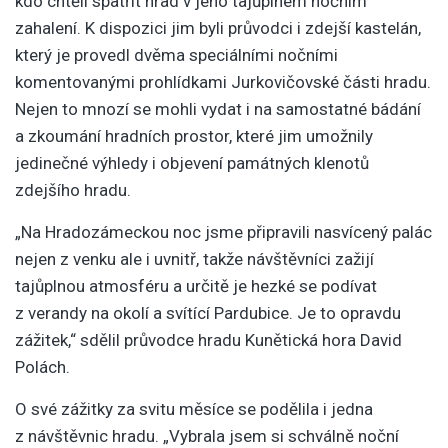
kdo chtěli spatřit hrad v jeho tajůplném nočním
zahalení. K dispozici jim byli průvodci i zdejší kastelán,
který je provedl dvěma speciálními nočními
komentovanými prohlídkami Jurkovičovské části hradu.
Nejen to mnozí se mohli vydat i na samostatné bádání
a zkoumání hradních prostor, které jim umožnily
jedinečné výhledy i objevení památných klenotů
zdejšího hradu.
„Na Hradozámeckou noc jsme připravili nasvícený palác
nejen z venku ale i uvnitř, takže návštěvníci zažijí
tajůplnou atmosféru a určitě je hezké se podívat
z verandy na okolí a svítící Pardubice. Je to opravdu
zážitek,“ sdělil průvodce hradu Kunětická hora David
Polách.
O své zážitky za svitu měsíce se podělila i jedna
z návštěvnic hradu. „Vybrala jsem si schválně noční