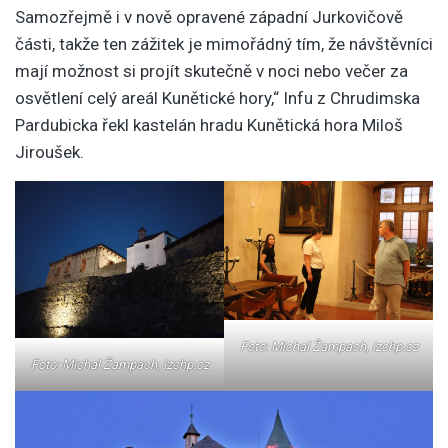
Samozřejmě i v nově opravené západní Jurkovičově
části, takže ten zážitek je mimořádný tím, že návštěvníci
mají možnost si projít skutečně v noci nebo večer za
osvětlení celý areál Kunětické hory,“ Infu z Chrudimska
Pardubicka řekl kastelán hradu Kunětická hora Miloš
Jiroušek.
Foto: Michal Žampach, izchp.cz
Foto: Michal Žampach, izchp.cz