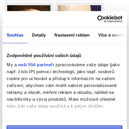
Souhlas
Detaily
Nastavení reklam
Více o cookies
Zodpovědné používání vašich údajů
My a
naši 554 partneři
zpracováváme vaše údaje (jako
Facebook
Email
X
Share
např. číslo IP) pomocí technologií, jako např. souborů
cookie pro uchování a přístup k informacím na vašem
Publikováno v
Aktuálně
,
Kultura
,
Pardubicko
Tagged
akce
,
hrad
,
zařízení, abychom vám mohli nabízet personalizované
kultura
,
kunětická hora
,
památky
,
pardubicko
,
zámky
reklamy a obsah, měření reklam a obsahu, náhled na
návštěvníky a vývoj produktů. Máte možnosti ohledně
toho, kdo vaše údaje používá a k jakým účelům.
Navigace
Dopravní podnik je
Zprovoznění nového
Zjistěte více o tom, jak zpracováváme vaše osobní
nucen upravit jízdní řád
kruhového objezdu u
údaje, a nastavte si předvolby v
části s podrobnostmi
.