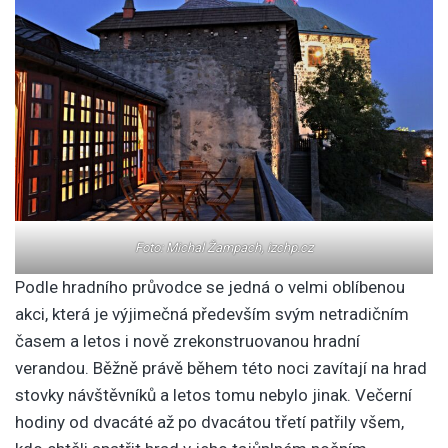
Foto: Michal Žampach, izchp.cz
Podle hradního průvodce se jedná o velmi oblíbenou
akci, která je výjimečná především svým netradičním
časem a letos i nově zrekonstruovanou hradní
verandou. Běžně právě během této noci zavítají na hrad
stovky návštěvníků a letos tomu nebylo jinak. Večerní
hodiny od dvacáté až po dvacátou třetí patřily všem,