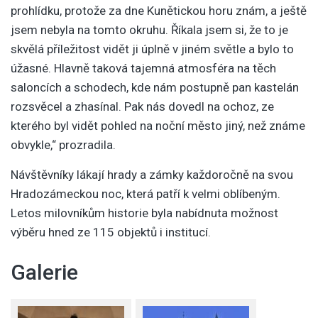
prohlídku, protože za dne Kunětickou horu znám, a ještě
jsem nebyla na tomto okruhu. Říkala jsem si, že to je
skvělá příležitost vidět ji úplně v jiném světle a bylo to
úžasné. Hlavně taková tajemná atmosféra na těch
saloncích a schodech, kde nám postupně pan kastelán
rozsvěcel a zhasínal. Pak nás dovedl na ochoz, ze
kterého byl vidět pohled na noční město jiný, než známe
obvykle,“ prozradila.
Návštěvníky lákají hrady a zámky každoročně na svou
Hradozámeckou noc, která patří k velmi oblíbeným.
Letos milovníkům historie byla nabídnuta možnost
výběru hned ze 115 objektů i institucí.
Galerie