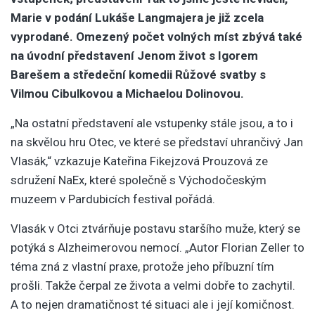
Marie v podání Lukáše Langmajera je již zcela
vyprodané. Omezený počet volných míst zbývá také
na úvodní představení Jenom život s Igorem
Barešem a středeční komedii Růžové svatby s
Vilmou Cibulkovou a Michaelou Dolinovou.
„Na ostatní představení ale vstupenky stále jsou, a to i
na skvělou hru Otec, ve které se představí uhrančivý Jan
Vlasák,“ vzkazuje Kateřina Fikejzová Prouzová ze
sdružení NaEx, které společně s Východočeským
muzeem v Pardubicích festival pořádá.
Vlasák v Otci ztvárňuje postavu staršího muže, který se
potýká s Alzheimerovou nemocí. „Autor Florian Zeller to
téma zná z vlastní praxe, protože jeho příbuzní tím
prošli. Takže čerpal ze života a velmi dobře to zachytil.
A to nejen dramatičnost té situaci ale i její komičnost.