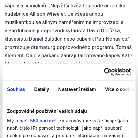
kapely a písničkáři. „Největší hvězdou bude americká
hudebnice Allison Wheeler. Je všestrannou
muzikantkou se silným zaměřením na improvizaci a
v Pardubicích ji doprovodí kytarista David Dorůžka,
klávesista Daniel Bulatkin nebo bubeník Petr Nohavica,“
prozrazuje dramaturg doprovodného programu Tomáš
Klement. Dále v parkánu zahrají talentované kapely Kate
Maple a Iggy Mayerov a výrazná hudebnice a výtvarnice
Martina Trchová. Vstup na všechny koncerty v parkánu
je zdarma.
Souhlas
Detaily
Nastavení reklam
Více o cookies
Vstupenky jsou k dispozici na webových stránkách
www.pernstejnlove.cz a v zámecké pokladně. Program
proběhne na velkém nádvoří, v šapitó na zámeckých
Zodpovědné používání vašich údajů
valech a doprovodný hudební blok bude umístěn v
My a
naši 554 partneři
zpracováváme vaše údaje (jako
parkánu.
např. číslo IP) pomocí technologií, jako např. souborů
cookie pro uchování a přístup k informacím na vašem