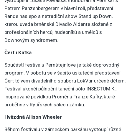
vystoupení Lukáše Pavláska, monodrama Perníkář s
Petrem Panzenbergerem v hlavní roli, představení
Rande naslepo a netradiční show Stand up Down,
kterou uvede brněnské Divadlo Aldente složené z
profesionálních herců, hudebníků a umělců s
Downovým syndromem.
Čert i Kafka
Součástí festivalu Pernštejnlove je také doprovodný
program. V sobotu se v šapito uskuteční představení
Čert tě vem divadelního souboru LokVar určené dětem.
Festival ukončí půlnoční taneční sólo INSECTUM K.,
inspirované povídkou Proměna Franze Kafky, které
proběhne v Rytířských sálech zámku.
Hvězdná Allison Wheeler
Během festivalu v zámeckém parkánu vystoupí různé