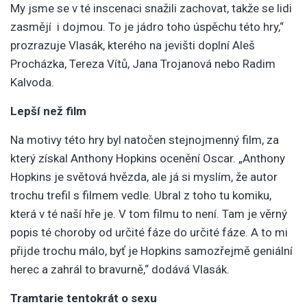
My jsme se v té inscenaci snažili zachovat, takže se lidi
zasmějí i dojmou. To je jádro toho úspěchu této hry,“
prozrazuje Vlasák, kterého na jevišti doplní Aleš
Procházka, Tereza Vítů, Jana Trojanová nebo Radim
Kalvoda.
Lepší než film
Na motivy této hry byl natočen stejnojmenný film, za
který získal Anthony Hopkins ocenění Oscar. „Anthony
Hopkins je světová hvězda, ale já si myslím, že autor
trochu trefil s filmem vedle. Ubral z toho tu komiku,
která v té naší hře je. V tom filmu to není. Tam je věrný
popis té choroby od určité fáze do určité fáze. A to mi
přijde trochu málo, byť je Hopkins samozřejmě geniální
herec a zahrál to bravurně,“ dodává Vlasák.
Tramtarie tentokrát o sexu