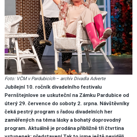
Foto: VČM v Pardubicích
–
archív Divadla Adverte
Jubilejní 10. ročník divadelního festivalu
Pernštejnlove se uskuteční na Zámku Pardubice od
úterý 29. července do soboty 2. srpna. Návštěvníky
čeká pestrý program s řadou divadelních her
zaměřených na téma lásky a bohatý doprovodný
program. Aktuálně je prodána přibližně tři čtvrtina
vstupenek; představení Tak to jsme ještě neviděli,