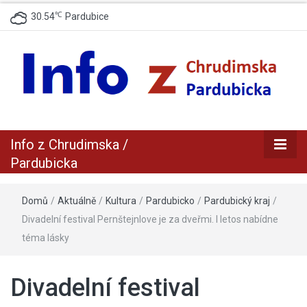
℃
30.54
Pardubice
zpravodajský a informační portál z Chrudimska a Pradubicka
Info z
Info z Chrudimska /
Chrudimska /
Pardubicka
Pardubicka
Domů
/
Aktuálně
/
Kultura
/
Pardubicko
/
Pardubický kraj
/
Divadelní festival Pernštejnlove je za dveřmi. I letos nabídne
téma lásky
Divadelní festival