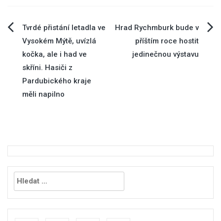
Navigace
Tvrdé přistání letadla ve
Hrad Rychmburk bude v
Vysokém Mýtě, uvízlá
příštím roce hostit
pro
kočka, ale i had ve
jedinečnou výstavu
skříni. Hasiči z
příspěvek
Pardubického kraje
měli napilno
Vyhledávání