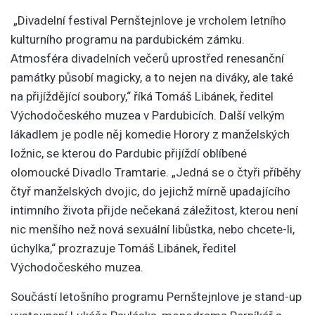
„Divadelní festival Pernštejnlove je vrcholem letního
kulturního programu na pardubickém zámku.
Atmosféra divadelních večerů uprostřed renesanční
památky působí magicky, a to nejen na diváky, ale také
na přijíždějící soubory,“ říká Tomáš Libánek, ředitel
Východočeského muzea v Pardubicích. Další velkým
lákadlem je podle něj komedie Horory z manželských
ložnic, se kterou do Pardubic přijíždí oblíbené
olomoucké Divadlo Tramtarie. „Jedná se o čtyři příběhy
čtyř manželských dvojic, do jejichž mírně upadajícího
intimního života přijde nečekaná záležitost, kterou není
nic menšího než nová sexuální libůstka, nebo chcete-li,
úchylka,“ prozrazuje Tomáš Libánek, ředitel
Východočeského muzea.
Součástí letošního programu Pernštejnlove je stand-up