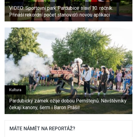
VIDEO: Sportovní park Pardubice slaví 10. ročník.
Přináší rekordní počet stanovišťi novou aplikaci
Kultura
Pardubický zámek ožije dobou Pernštejnů. Návštěvníky
čekají kanony, šerm i Baron Prášil
MÁTE NÁMĚT NA REPORTÁŽ?