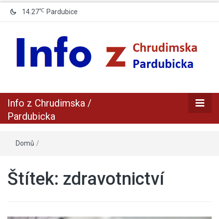
℃
14.27
Pardubice
zpravodajský a informační portál z Chrudimska a Pradubicka
Info z
Info z Chrudimska /
Chrudimska /
Pardubicka
Pardubicka
Domů
/
Štítek:
zdravotnictví