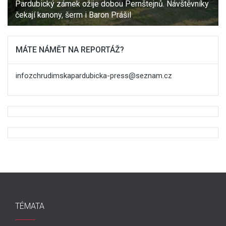
Pardubický zámek ožije dobou Pernštejnů. Návštěvníky
čekají kanony, šerm i Baron Prášil
MÁTE NÁMĚT NA REPORTÁŽ?
infozchrudimskapardubicka-press@seznam.cz
TÉMATA