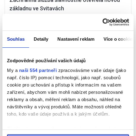
základnu ve Svitavách
Svitavská záchranka se přesouvá do nově otevřené
výjezdové základny za 77 milionů korun, která stojí u
obchvatu města.
Souhlas
Detaily
Nastavení reklam
Více o cookies
Zodpovědné používání vašich údajů
Číst Více
My a
naši 554 partneři
zpracováváme vaše údaje (jako
např. číslo IP) pomocí technologií, jako např. souborů
cookie pro uchování a přístup k informacím na vašem
zařízení, abychom vám mohli nabízet personalizované
reklamy a obsah, měření reklam a obsahu, náhled na
návštěvníky a vývoj produktů. Máte možnosti ohledně
toho, kdo vaše údaje používá a k jakým účelům.
Zjistěte více o tom, jak zpracováváme vaše osobní
údaje, a nastavte si předvolby v
části s podrobnostmi
.