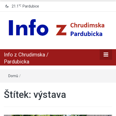
℃
21.1
Pardubice
zpravodajský a informační portál z Chrudimska a Pradubicka
Info z
Info z Chrudimska /
Chrudimska /
Pardubicka
Pardubicka
Domů
/
Štítek:
výstava