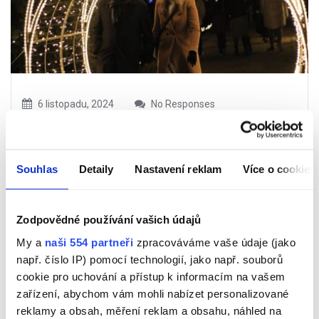
6 listopadu, 2024
No Responses
VIDEO: Na pardubickém zámku už Světla
vyprávějí. Letos ve větším rozsahu
Souhlas
Detaily
Nastavení reklam
Více o cookies
Valy pardubického zámku opět rozsvítily sněhové vločky,
zářící andělé, ale třeba i letadlo či perníková chaloupka.
Dnes 6. listopadu se otevřou návštěvníkům dveře výstavy
Zodpovědné používání vašich údajů
Světla vyprávějí...
My a
naši 554 partneři
zpracováváme vaše údaje (jako
např. číslo IP) pomocí technologií, jako např. souborů
cookie pro uchování a přístup k informacím na vašem
Číst Více
zařízení, abychom vám mohli nabízet personalizované
reklamy a obsah, měření reklam a obsahu, náhled na