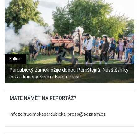
Kultura
Pardubický zámek ožije dobou Pernštejnů. Návštěvníky
čekají kanony, šerm i Baron Prášil
MÁTE NÁMĚT NA REPORTÁŽ?
infozchrudimskapardubicka-press@seznam.cz