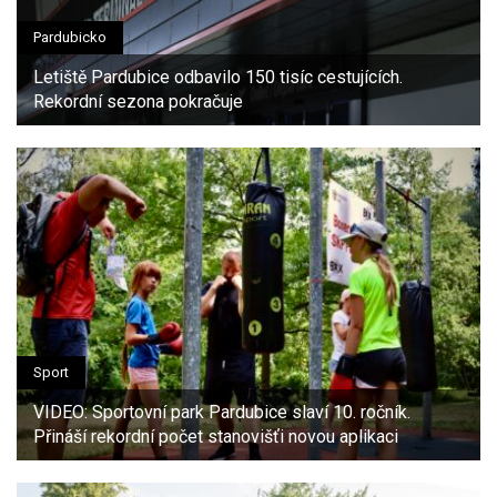
Pardubicko
Letiště Pardubice odbavilo 150 tisíc cestujících.
Rekordní sezona pokračuje
Sport
VIDEO: Sportovní park Pardubice slaví 10. ročník.
Přináší rekordní počet stanovišťi novou aplikaci