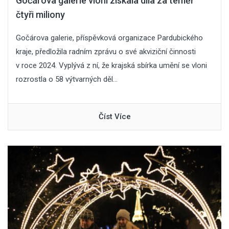
Gočárova galerie vloni získala díla za téměř
čtyři miliony
Gočárova galerie, příspěvková organizace Pardubického
kraje, předložila radním zprávu o své akviziční činnosti
v roce 2024. Vyplývá z ní, že krajská sbírka umění se vloni
rozrostla o 58 výtvarných děl...
Číst Více