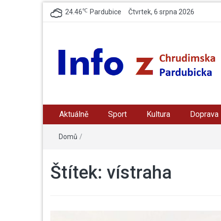
℃
24.46
Pardubice
Čtvrtek, 6 srpna 2026
Info z Chrudimska /
zpravodajský a informační portál z Chrudimska a
Pradubicka
Aktuálně
Sport
Kultura
Doprava
Pardubicka
Domů
/
Štítek:
vístraha