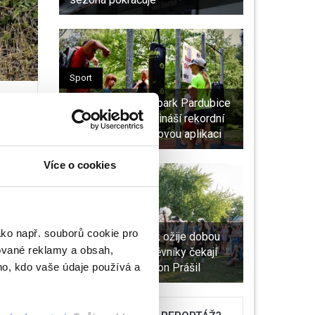
Sport
VIDEO: Sportovní park Pardubice
slaví 10. ročník. Přináší rekordní
počet stanovišťi novou aplikaci
Více o cookies
í
Kultura
ako např. souborů cookie pro
Pardubický zámek ožije dobou
ované reklamy a obsah,
Pernštejnů. Návštěvníky čekají
ho, kdo vaše údaje používá a
kanony, šerm i Baron Prášil