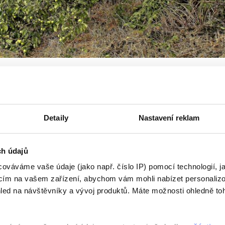
k a v pátek zasáhne silný vítr
Detaily
Nastavení reklam
Česko má ve čtvrtek a v pátek zasáhnout silný vítr, jehož poryvy maj
nce 90 Km/h...
ch údajů
ováváme vaše údaje (jako např. číslo IP) pomocí technologií, j
Číst Více
acím na vašem zařízení, abychom vám mohli nabízet personaliz
led na návštěvníky a vývoj produktů. Máte možnosti ohledně to