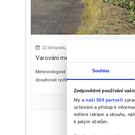
22 listopadu, 2023
No Responses
Varování meteorologů. Česko ve čtvrte
Souhlas
Meteorologové vydali varování před silným větrem. 
dosahovat rychlosti až 70 Km/h a na horách doko
Zodpovědné používání vaši
My a
naši 554 partneři
zprac
uchování a přístup k inform
měření reklam a obsahu, náh
k jakým účelům.