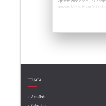
Zjistěte více o tom, jak zpr
můžete kdykoliv změnit nebo 
K personalizaci obsahu a re
cookie. Informace o tom, jak
tyto údaje mohou zkombinovat
používáte jejich služby.
TÉMATA
Aktuálně
Celostátní