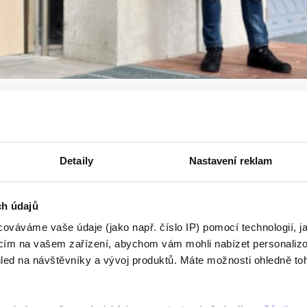
ubic. Do Automatických mlýnů se převážela uměleck
Detaily
Nastavení reklam
évry, a to při převozu uměleckých děl ze sbírky Gočárovy galerie za
ch údajů
ováváme vaše údaje (jako např. číslo IP) pomocí technologií, j
acím na vašem zařízení, abychom vám mohli nabízet personaliz
Číst Více
led na návštěvníky a vývoj produktů. Máte možnosti ohledně to