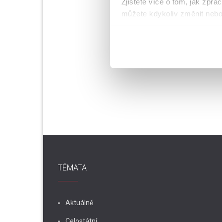
Zjistěte více o tom, jak zpr
můžete kdykoliv změnit nebo 
K personalizaci obsahu a re
cookie. Informace o tom, jak
tyto údaje mohou zkombinovat
používáte jejich služby.
TÉMATA
Aktuálně
Celostátní