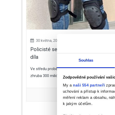
30 května, 2024
No Responses
Policisté se samopaly v centru Pard
díla
Souhlas
Ve středu proběhly v centru Pardubic policejní man
zhruba 300 miliónů korun...
Zodpovědné používání vaši
My a
naši 554 partneři
zprac
uchování a přístup k inform
měření reklam a obsahu, náh
k jakým účelům.