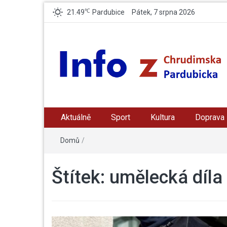
℃
21.49
Pardubice
Pátek, 7 srpna 2026
Info z Chrudimska /
zpravodajský a informační portál z Chrudimska a
Pradubicka
Aktuálně
Sport
Kultura
Doprava
Pardubicka
Domů
/
Štítek:
umělecká díla