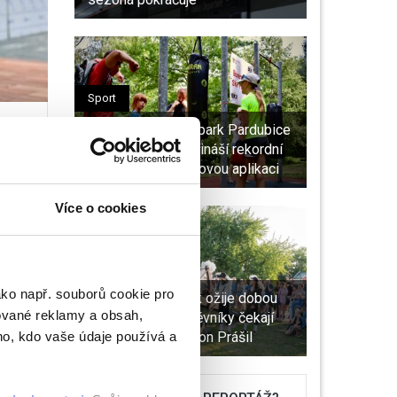
Sport
VIDEO: Sportovní park Pardubice
slaví 10. ročník. Přináší rekordní
á
počet stanovišťi novou aplikaci
Více o cookies
Kultura
ako např. souborů cookie pro
Pardubický zámek ožije dobou
ované reklamy a obsah,
Pernštejnů. Návštěvníky čekají
ho, kdo vaše údaje používá a
kanony, šerm i Baron Prášil