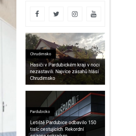
Chrudimsko
Hasiči v Pardubickém kraji v noci
nezastavili. Najvíce zásahů hlásí
Chrudimsko
Pardubicko
Letiště Pardubice odbavilo 150
tisíc cestujících. Rekordní
sezona pokračuje