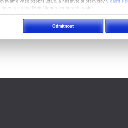
acováváme vaše osobní údaje, a nastavte si předvolby v
části s
odvolat v části Prohlášení o souborech cookie.
klam, poskytování funkcí sociálních médií a analýze naší návšt
Odmítnout
 náš web používáte, sdílíme se svými partnery pro sociální média
 s dalšími informacemi, které jste jim poskytli nebo které získa