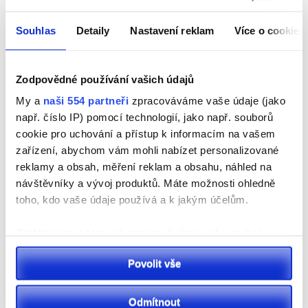
Souhlas
Detaily
Nastavení reklam
Více o cookies
Pardubicko
Zodpovědné používání vašich údajů
Letiště Pardubice odbavilo 150 tisíc cestujících.
My a
naši 554 partneři
zpracováváme vaše údaje (jako
Rekordní sezona pokračuje
např. číslo IP) pomocí technologií, jako např. souborů
cookie pro uchování a přístup k informacím na vašem
zařízení, abychom vám mohli nabízet personalizované
reklamy a obsah, měření reklam a obsahu, náhled na
návštěvníky a vývoj produktů. Máte možnosti ohledně
toho, kdo vaše údaje používá a k jakým účelům.
Zjistěte více o tom, jak zpracováváme vaše osobní
údaje, a nastavte si předvolby v
části s podrobnostmi
.
Povolit vše
Svůj souhlas můžete kdykoliv změnit nebo odvolat v
Sport
části Prohlášení o souborech cookie.
VIDEO: Sportovní park Pardubice slaví 10. ročník.
Odmítnout