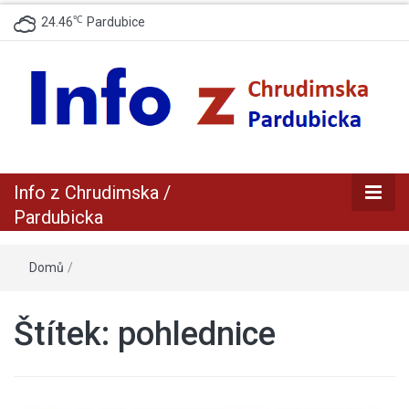
℃
24.46
Pardubice
zpravodajský a informační portál z Chrudimska a Pradubicka
Info z
Info z Chrudimska /
Chrudimska /
Pardubicka
Pardubicka
Domů
/
Štítek:
pohlednice