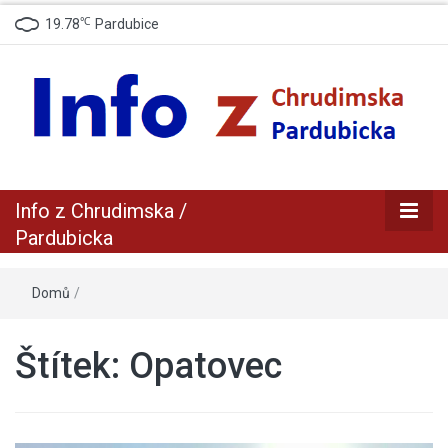
℃
19.78
Pardubice
zpravodajský a informační portál z Chrudimska a Pradubicka
Info z
Info z Chrudimska /
Chrudimska /
Pardubicka
Pardubicka
Domů
/
Štítek:
Opatovec