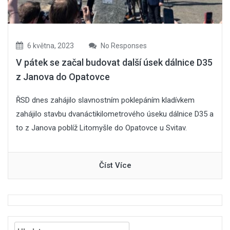
6 května, 2023
No Responses
V pátek se začal budovat další úsek dálnice D35
z Janova do Opatovce
ŘSD dnes zahájilo slavnostním poklepáním kladívkem
zahájilo stavbu dvanáctikilometrového úseku dálnice D35 a
to z Janova poblíž Litomyšle do Opatovce u Svitav.
Číst Více
Vyhledávání