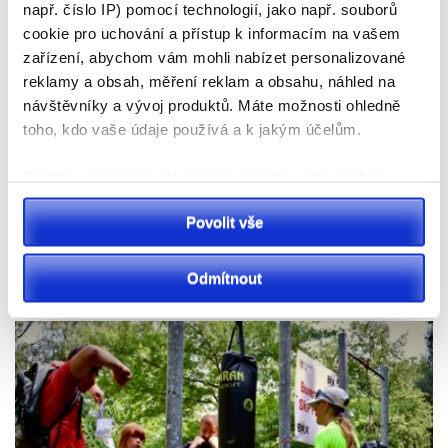
např. číslo IP) pomocí technologií, jako např. souborů
cookie pro uchování a přístup k informacím na vašem
zařízení, abychom vám mohli nabízet personalizované
reklamy a obsah, měření reklam a obsahu, náhled na
návštěvníky a vývoj produktů. Máte možnosti ohledně
toho, kdo vaše údaje používá a k jakým účelům.
Zjistěte více o tom, jak zpracováváme vaše osobní
údaje, a nastavte si předvolby v
části s podrobnostmi
.
Povolit vše
Pardubicko
Svůj souhlas můžete kdykoliv změnit nebo odvolat v
části Prohlášení o souborech cookie.
Pozor! Na řidiče v Pardubické nemocnici čekají změny.
Odmítnout
Od srpna se mění vjezd i výjezd
K personalizaci obsahu a reklam, poskytování funkcí
sociálních médií a analýze naší návštěvnosti využíváme
soubory cookie. Informace o tom, jak náš web používáte,
sdílíme se svými partnery pro sociální média, inzerci a
analýzy. Partneři tyto údaje mohou zkombinovat s
dalšími informacemi, které jste jim poskytli nebo které
získali v důsledku toho, že používáte jejich služby.