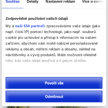
Souhlas
Detaily
Nastavení reklam
Více o cookies
Pardubicko
Letiště Pardubice odbavilo 150 tisíc cestujících.
Rekordní sezona pokračuje
Zodpovědné používání vašich údajů
My a
naši 554 partneři
zpracováváme vaše údaje (jako
např. číslo IP) pomocí technologií, jako např. souborů
cookie pro uchování a přístup k informacím na vašem
zařízení, abychom vám mohli nabízet personalizované
reklamy a obsah, měření reklam a obsahu, náhled na
návštěvníky a vývoj produktů. Máte možnosti ohledně
toho, kdo vaše údaje používá a k jakým účelům.
Zjistěte více o tom, jak zpracováváme vaše osobní
Sport
údaje, a nastavte si předvolby v
části s podrobnostmi
.
Povolit vše
Svůj souhlas můžete kdykoliv změnit nebo odvolat v
VIDEO: Sportovní park Pardubice slaví 10. ročník.
části Prohlášení o souborech cookie.
Přináší rekordní počet stanovišťi novou aplikaci
Odmítnout
K personalizaci obsahu a reklam, poskytování funkcí
sociálních médií a analýze naší návštěvnosti využíváme