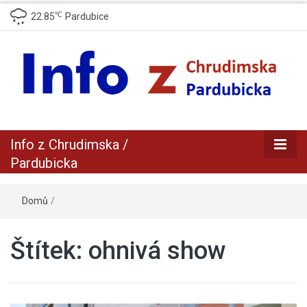
℃
22.85
Pardubice
zpravodajský a informační portál z Chrudimska a Pradubicka
Info z
Info z Chrudimska /
Chrudimska /
Pardubicka
Pardubicka
Domů
/
Štítek:
ohnivá show