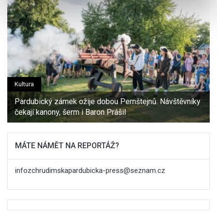
soubory cookie. Informace o tom, jak náš web používáte,
sdílíme se svými partnery pro sociální média, inzerci a
analýzy. Partneři tyto údaje mohou zkombinovat s
dalšími informacemi, které jste jim poskytli nebo které
získali v důsledku toho, že používáte jejich služby.
Kultura
Pardubický zámek ožije dobou Pernštejnů. Návštěvníky
čekají kanony, šerm i Baron Prášil
MÁTE NÁMĚT NA REPORTÁŽ?
infozchrudimskapardubicka-press@seznam.cz