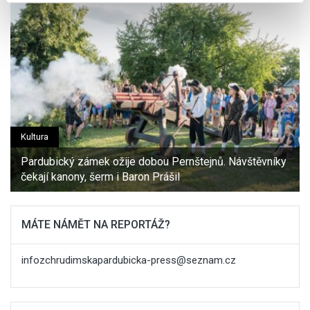
sociálních médií a analýze naší návštěvnosti využíváme
soubory cookie. Informace o tom, jak náš web používáte,
sdílíme se svými partnery pro sociální média, inzerci a
analýzy. Partneři tyto údaje mohou zkombinovat s
dalšími informacemi, které jste jim poskytli nebo které
získali v důsledku toho, že používáte jejich služby.
Kultura
Pardubický zámek ožije dobou Pernštejnů. Návštěvníky
čekají kanony, šerm i Baron Prášil
MÁTE NÁMĚT NA REPORTÁŽ?
infozchrudimskapardubicka-press@seznam.cz