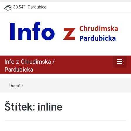
℃
30.54
Pardubice
zpravodajský a informační portál z Chrudimska a Pradubicka
Info z
Info z Chrudimska /
Chrudimska /
Pardubicka
Pardubicka
Domů
/
Štítek:
inline