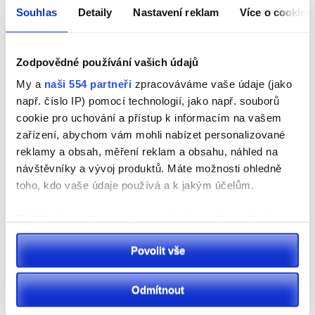
Souhlas
Detaily
Nastavení reklam
Více o cookies
Pardubicko
Na I/36 v Pardubicích pokračují práce na napojení
Zodpovědné používání vašich údajů
budoucího obchvatu Sezemic
My a
naši 554 partneři
zpracováváme vaše údaje (jako
např. číslo IP) pomocí technologií, jako např. souborů
cookie pro uchování a přístup k informacím na vašem
zařízení, abychom vám mohli nabízet personalizované
reklamy a obsah, měření reklam a obsahu, náhled na
návštěvníky a vývoj produktů. Máte možnosti ohledně
toho, kdo vaše údaje používá a k jakým účelům.
Zjistěte více o tom, jak zpracováváme vaše osobní
údaje, a nastavte si předvolby v
části s podrobnostmi
.
Sport
Povolit vše
Svůj souhlas můžete kdykoliv změnit nebo odvolat v
VIDEO: Sportovní park Pardubice slaví 10. ročník.
části Prohlášení o souborech cookie.
Přináší rekordní počet stanovišťi novou aplikaci
Odmítnout
K personalizaci obsahu a reklam, poskytování funkcí