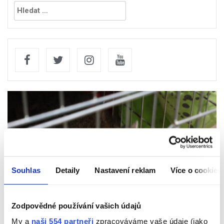
Vyhledávání
Souhlas
Detaily
Nastavení reklam
Více o cookies
Chrudimsko
Zodpovědné používání vašich údajů
VIDEO: Mýval ze střechy mateřské školy skončil v
Pasíčkách. Je to pěkný rošťák
My a
naši 554 partneři
zpracováváme vaše údaje (jako