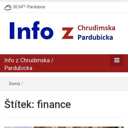
℃
30.54
Pardubice
zpravodajský a informační portál z Chrudimska a Pradubicka
Info z
Info z Chrudimska /
Chrudimska /
Pardubicka
Pardubicka
Domů
/
Štítek:
finance