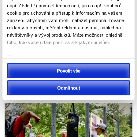
např. číslo IP) pomocí technologií, jako např. souborů
cookie pro uchování a přístup k informacím na vašem
zařízení, abychom vám mohli nabízet personalizované
reklamy a obsah, měření reklam a obsahu, náhled na
návštěvníky a vývoj produktů. Máte možnosti ohledně
toho, kdo vaše údaje používá a k jakým účelům.
Zjistěte více o tom, jak zpracováváme vaše osobní
údaje, a nastavte si předvolby v
části s podrobnostmi
.
Povolit vše
Svůj souhlas můžete kdykoliv změnit nebo odvolat v
Pardubicko
části Prohlášení o souborech cookie.
Na I/36 v Pardubicích pokračují práce na napojení
Odmítnout
budoucího obchvatu Sezemic
K personalizaci obsahu a reklam, poskytování funkcí
sociálních médií a analýze naší návštěvnosti využíváme
soubory cookie. Informace o tom, jak náš web používáte,
sdílíme se svými partnery pro sociální média, inzerci a
analýzy. Partneři tyto údaje mohou zkombinovat s
dalšími informacemi, které jste jim poskytli nebo které