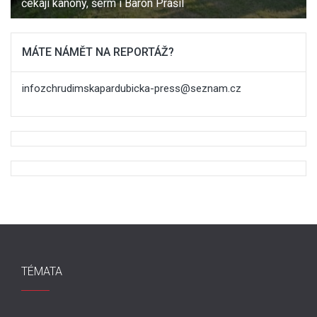
čekají kanony, šerm i Baron Prášil
MÁTE NÁMĚT NA REPORTÁŽ?
infozchrudimskapardubicka-press@seznam.cz
TÉMATA