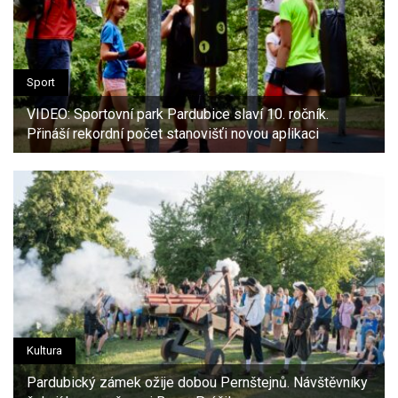
získali v důsledku toho, že používáte jejich služby.
Sport
VIDEO: Sportovní park Pardubice slaví 10. ročník.
Přináší rekordní počet stanovišťi novou aplikaci
Kultura
Pardubický zámek ožije dobou Pernštejnů. Návštěvníky