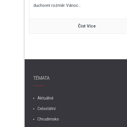
duchovní rozměr Vánoc...
Číst Více
TÉMATA
Aktuálně
Celostátní
Chrudimsko