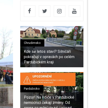
Chrudimsko
Kde se letos staví? Silničáři
pokračují v opravách po celém
Pardubickém kraji
Pardubicko
Pozor! Na řidiče v Pardubické
nemocnici čekají změny. Od
srpna se mění vjezd i výjezd