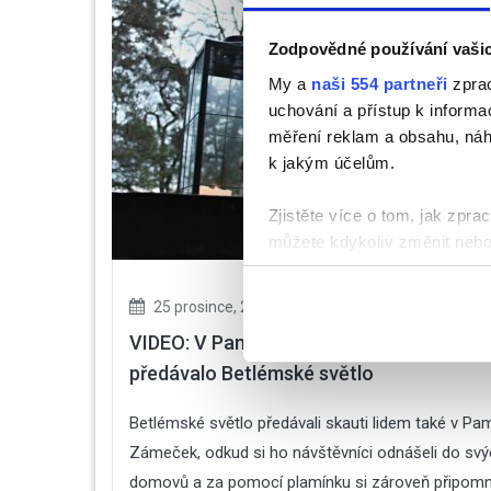
Zodpovědné používání vaši
My a
naši 554 partneři
zprac
uchování a přístup k inform
měření reklam a obsahu, náh
k jakým účelům.
Zjistěte více o tom, jak zpr
můžete kdykoliv změnit nebo 
K personalizaci obsahu a re
25 prosince, 2024
No Responses
cookie. Informace o tom, jak
VIDEO: V Památníku Zámeček Pardubice
tyto údaje mohou zkombinovat
předávalo Betlémské světlo
používáte jejich služby.
Betlémské světlo předávali skauti lidem také v Pa
Zámeček, odkud si ho návštěvníci odnášeli do sv
domovů a za pomocí plamínku si zároveň připomn