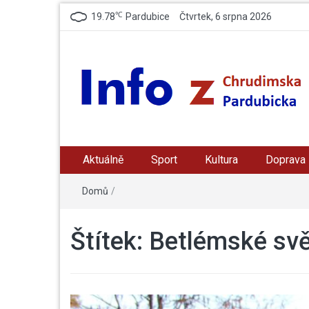
℃
19.78
Pardubice
Čtvrtek, 6 srpna 2026
Info z Chrudimska /
zpravodajský a informační portál z Chrudimska a
Pradubicka
Aktuálně
Sport
Kultura
Doprava
Pardubicka
Domů
/
Štítek:
Betlémské svě