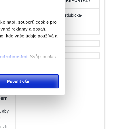
MÁTE NÁMĚT NA REPORTÁŽ?
infozchrudimskapardubicka-
ako např. souborů cookie pro
press@seznam.cz
ované reklamy a obsah,
ho, kdo vaše údaje používá a
 podrobnostmi
. Svůj souhlas
ěvnosti využíváme soubory
Povolit vše
, inzerci a analýzy. Partneři
ětlo.
li v důsledku toho, že
kem
, aby
l
ezli