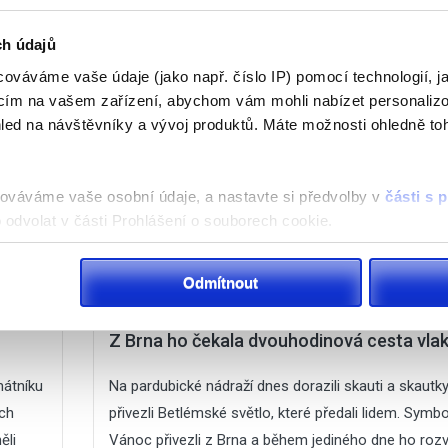
ch údajů
ováváme vaše údaje (jako např. číslo IP) pomocí technologií, j
acím na vašem zařízení, abychom vám mohli nabízet personaliz
led na návštěvníky a vývoj produktů. Máte možnosti ohledně to
acováváme vaše osobní údaje, a nastavte si předvolby v
části s
odvolat v části Prohlášení o souborech cookie.
klam, poskytování funkcí sociálních médií a analýze naší návšt
21 prosince, 2024
No Responses
Odmítnout
 náš web používáte, sdílíme se svými partnery pro sociální média
 se
VIDEO: Do Pardubic dorazilo Betlémské sv
 s dalšími informacemi, které jste jim poskytli nebo které získa
Z Brna ho čekala dvouhodinová cesta vla
mátníku
Na pardubické nádraží dnes dorazili skauti a skautky
ých
přivezli Betlémské světlo, které předali lidem. Symbo
ěli
Vánoc přivezli z Brna a během jediného dne ho rozv