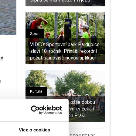
Sport
VIDEO: Sportovní park Pardubice
slaví 10. ročník. Přináší rekordní
ké
počet stanovišťi novou aplikaci
m
Kultura
Pardubický zámek ožije dobou
Pernštejnů. Návštěvníky čekají
kanony, šerm i Baron Prášil
Více o cookies