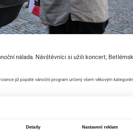
oční nálada. Návštěvníci si užili koncert, Betléms
prosince již popáté vánoční program určený všem věkovým kategorií
Číst Více
Detaily
Nastavení reklam