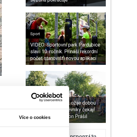
Sport
VIDEO: Sportovní park Pardubice
slaví 10. ročník. Přináší rekordní
počet stanovišťi novou aplikaci
Kultura
ejím
Pardubický zámek ožije dobou
ci jim
Pernštejnů. Návštěvníky čekají
kanony, šerm i Baron Prášil
Více o cookies
nty čeká
ích a