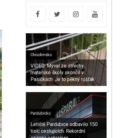
Chrudimsko
VIDEO: Mýval ze střechy
mateřské školy skončil v
Pasíčkách. Je to pěkný rošťák
Pardubicko
Letiště Pardubice odbavilo 150
tisíc cestujících. Rekordní
sezona pokračuje