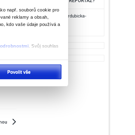
MÁTE NÁMĚT NA REPORTÁŽ?
ako např. souborů cookie pro
infozchrudimskapardubicka-
ované reklamy a obsah,
m velice
press@seznam.cz
ho, kdo vaše údaje používá a
áci v
 službě
níci
 podrobnostmi
. Svůj souhlas
přála
nických
ěvnosti využíváme soubory
Povolit vše
, inzerci a analýzy. Partneři
li v důsledku toho, že
chou