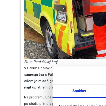
Foto: Pardubický kraj
Ve druhé polovině října se uskutečnil již třetí ro
samospráva s Fakultou zdravotnických studií Uni
cílem je mladé generaci poskytnout maximum inf
najít uplatnění přímo v našem regionu.
Souhlas
Na programu Dne krajského zdravotnictví byly intera
po studiu přímo v praxi. Návštěvníci se mohli blíže 