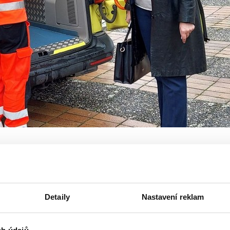
čník Dne krajského zdravotnictví. Na akci spolupracuje krajská
verzity Pardubice a Střední zdravotnickou školou Pardubice. J
ormací o studijních oborech, nabídce zaměstnání, praxí a pomo
Detaily
Nastavení reklam
ktivní workshopy, soutěže, informace o výuce i o tom, co na absolve
seznámit s posláním a prací praktických a všeobecných sester, porodn