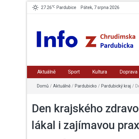
℃
27.26
Pardubice
Pátek, 7 srpna 2026
Info z Chrudimska /
zpravodajský a informační portál z Chrudimska a
Pradubicka
Aktuálně
Sport
Kultura
Doprava
Pardubicka
Domů
/
Aktuálně
/
Pardubicko
/
Pardubický kraj
/
D
Den krajského zdravo
lákal i zajímavou prax