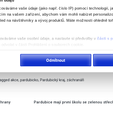
ch údajů
iálních pracovníků.
ováváme vaše údaje (jako např. číslo IP) pomocí technologií, j
acím na vašem zařízení, abychom vám mohli nabízet personaliz
kci náměstkyně hejtmana pro zdravotnictví Michaela Matoušková. „
Jse
led na návštěvníky a vývoj produktů. Máte možnosti ohledně to
ět na něj zamířily desítky studentů. Těm jsme nabídli perspektivní pr
, ale i v dalších příspěvkových organizacích, například v záchranné
enti Fakulty zdravotnických studií Univerzity Pardubice, takže účast
acováváme vaše osobní údaje, a nastavte si předvolby v
části s
ravují na práci ve zdravotnických profesích. Středoškolákům jsem po
odvolat v části Prohlášení o souborech cookie.
ět někdy setkám buď na fakultě, nebo přímo v některém ze zdravot
ušková. Uvedl
Pardubický kraj
na svém webu.
klam, poskytování funkcí sociálních médií a analýze naší návšt
Odmítnout
 náš web používáte, sdílíme se svými partnery pro sociální média
 s dalšími informacemi, které jste jim poskytli nebo které získa
agged
akce
,
pardubicko
,
Pardubický kraj
,
záchranáři
chrany
Pardubice mají první školu se zelenou stře