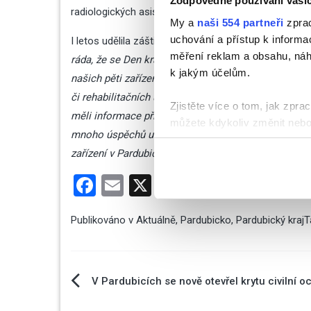
Zodpovědné používání vaši
radiologických asistentů, záchranářů a zdravotně-soc
My a
naši 554 partneři
zprac
uchování a přístup k inform
I letos udělila záštitu této vzdělávací a osvětové a
měření reklam a obsahu, náh
ráda, že se Den krajského zdravotnictví uchytil a op
k jakým účelům.
našich pěti zařízeních Nemocnice Pardubického kraje
či rehabilitačních ústavech. Do akce se zapojili stud
Zjistěte více o tom, jak zpr
měli informace přímo od mladých lidí, kteří se přip
můžete kdykoliv změnit nebo 
mnoho úspěchů u maturit a doufám, že se s nimi op
zařízení v Pardubickém kraji
,“ sdělila Michaela Mato
K personalizaci obsahu a re
cookie. Informace o tom, jak
Facebook
Email
X
Share
tyto údaje mohou zkombinovat
používáte jejich služby.
Publikováno v
Aktuálně
,
Pardubicko
,
Pardubický kraj
T
Navigace
V Pardubicích se nově otevřel krytu civilní o