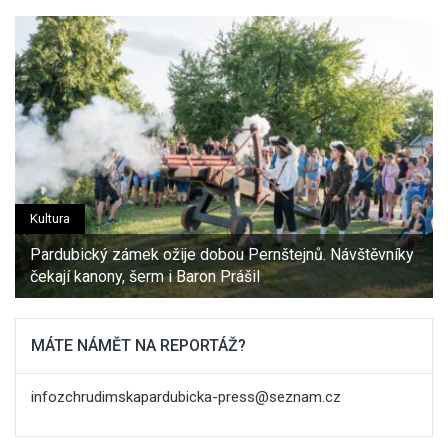
Kultura
Pardubický zámek ožije dobou Pernštejnů. Návštěvníky
čekají kanony, šerm i Baron Prášil
MÁTE NÁMĚT NA REPORTÁŽ?
infozchrudimskapardubicka-press@seznam.cz