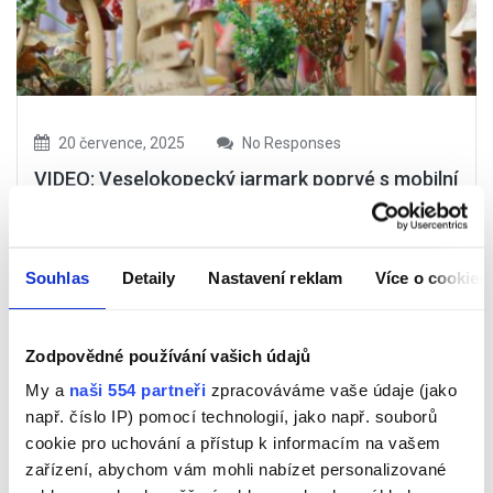
20 července, 2025
No Responses
VIDEO: Veselokopecký jarmark poprvé s mobilní
sklářskou pecí
V sobotu 19. července se ve skanzenu na Veselém Kopci
Souhlas
Detaily
Nastavení reklam
Více o cookies
uskutečnil tradiční Veselokopecký jarmark, který je
pořádán od roku 1984. V letošním roce se akce zúčastnilo
110 řemeslníků prezentujících tradiční výrobu, například
Zodpovědné používání vašich údajů
modrotisk...
My a
naši 554 partneři
zpracováváme vaše údaje (jako
např. číslo IP) pomocí technologií, jako např. souborů
cookie pro uchování a přístup k informacím na vašem
Číst Více
zařízení, abychom vám mohli nabízet personalizované