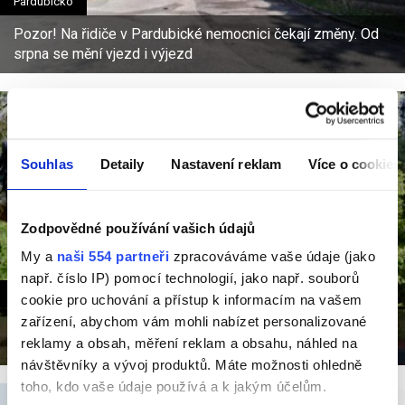
Pardubicko
Pozor! Na řidiče v Pardubické nemocnici čekají změny. Od
srpna se mění vjezd i výjezd
Souhlas
Detaily
Nastavení reklam
Více o cookies
Zodpovědné používání vašich údajů
My a
naši 554 partneři
zpracováváme vaše údaje (jako
např. číslo IP) pomocí technologií, jako např. souborů
Sport
cookie pro uchování a přístup k informacím na vašem
zařízení, abychom vám mohli nabízet personalizované
VIDEO: Sportovní park Pardubice slaví 10. ročník. Přináší
reklamy a obsah, měření reklam a obsahu, náhled na
rekordní počet stanovišťi novou aplikaci
návštěvníky a vývoj produktů. Máte možnosti ohledně
toho, kdo vaše údaje používá a k jakým účelům.