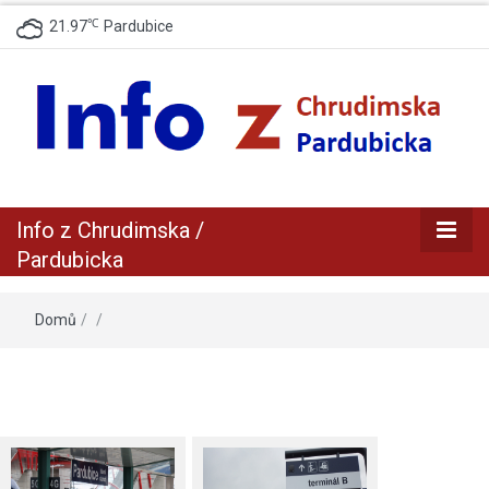
℃
21.97
Pardubice
zpravodajský a informační portál z Chrudimska a Pradubicka
Info z
Info z Chrudimska /
Chrudimska /
Pardubicka
Pardubicka
Domů
/
/