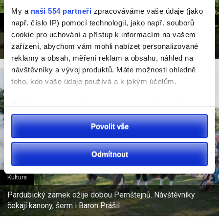
My a
naši 554 partneři
zpracováváme vaše údaje (jako
Sport
např. číslo IP) pomocí technologií, jako např. souborů
cookie pro uchování a přístup k informacím na vašem
VIDEO: Sportovní park Pardubice slaví 10. ročník. Přináší
zařízení, abychom vám mohli nabízet personalizované
rekordní počet stanovišťi novou aplikaci
reklamy a obsah, měření reklam a obsahu, náhled na
návštěvníky a vývoj produktů. Máte možnosti ohledně
toho, kdo vaše údaje používá a k jakým účelům.
Zjistěte více o tom, jak zpracováváme vaše osobní
údaje, a nastavte si předvolby v
části s podrobnostmi
.
Povolit vše
Svůj souhlas můžete kdykoliv změnit nebo odvolat v
části Prohlášení o souborech cookie.
Odmítnout
K personalizaci obsahu a reklam, poskytování funkcí
sociálních médií a analýze naší návštěvnosti využíváme
Kultura
soubory cookie. Informace o tom, jak náš web používáte,
Pardubický zámek ožije dobou Pernštejnů. Návštěvníky
sdílíme se svými partnery pro sociální média, inzerci a
čekají kanony, šerm i Baron Prášil
analýzy. Partneři tyto údaje mohou zkombinovat s