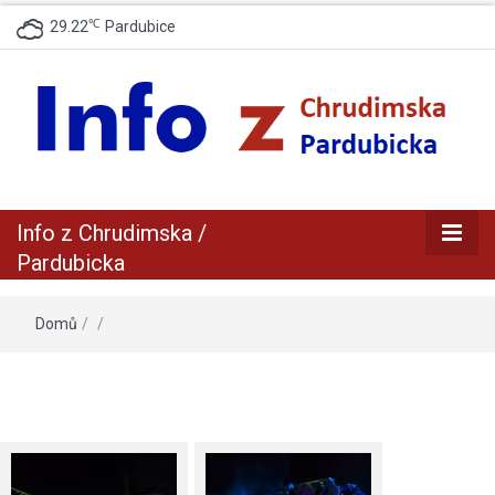
℃
29.22
Pardubice
zpravodajský a informační portál z Chrudimska a Pradubicka
Info z
Info z Chrudimska /
Chrudimska /
Pardubicka
Pardubicka
Domů
/
/