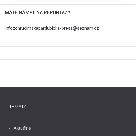
dalšími informacemi, které jste jim poskytli nebo které
získali v důsledku toho, že používáte jejich služby.
MÁTE NÁMĚT NA REPORTÁŽ?
infozchrudimskapardubicka-press@seznam.cz
TÉMATA
Aktuálně